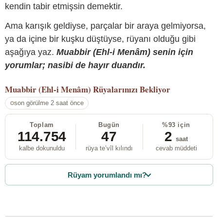
kendin tabir etmişsin demektir.
Ama karışık geldiyse, parçalar bir araya gelmiyorsa,
ya da içine bir kuşku düştüyse, rüyanı olduğu gibi
aşağıya yaz.
Muabbir (Ehl-i Menâm) senin için
yorumlar; nasibi de hayır duandır.
Muabbir (Ehl-i Menâm)
Rüyalarınızı Bekliyor
son görülme 2 saat önce
Toplam
Bugün
%93 için
114.754
47
2
saat
kalbe dokunuldu
rüya te’vîl kılındı
cevab müddeti
Rüyam yorumlandı mı?