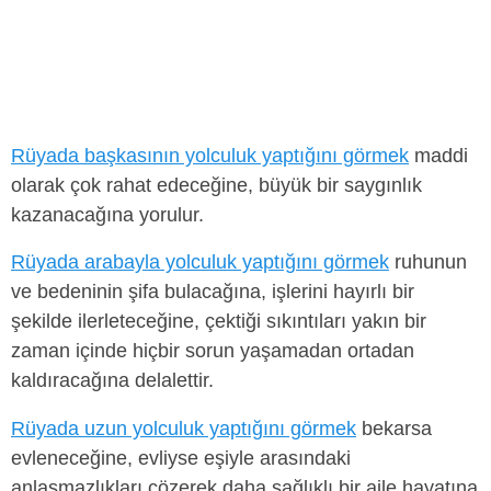
Rüyada başkasının yolculuk yaptığını görmek
maddi
olarak çok rahat edeceğine, büyük bir saygınlık
kazanacağına yorulur.
Rüyada arabayla yolculuk yaptığını görmek
ruhunun
ve bedeninin şifa bulacağına, işlerini hayırlı bir
şekilde ilerleteceğine, çektiği sıkıntıları yakın bir
zaman içinde hiçbir sorun yaşamadan ortadan
kaldıracağına delalettir.
Rüyada uzun yolculuk yaptığını görmek
bekarsa
evleneceğine, evliyse eşiyle arasındaki
anlaşmazlıkları çözerek daha sağlıklı bir aile hayatına