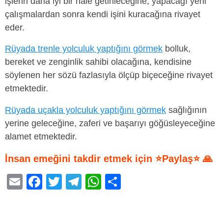
işlerin daha iyi bir hale getirileceğine, yapacağı yeni
çalışmalardan sonra kendi işini kuracağına rivayet
eder.
Rüyada trenle yolculuk yaptığını görmek
bolluk,
bereket ve zenginlik sahibi olacağına, kendisine
söylenen her sözü fazlasıyla ölçüp biçeceğine rivayet
etmektedir.
Rüyada uçakla yolculuk yaptığını görmek
sağlığının
yerine geleceğine, zaferi ve başarıyı göğüsleyeceğine
alamet etmektedir.
İnsan emeğini takdir etmek için ⭐Paylaş⭐ 🙏
E
F
T
T
W
S
m
a
wi
el
h
h
ail
c
tt
e
at
ar