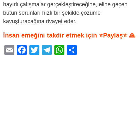
hayırlı çalışmalar gerçekleştireceğine, eline geçen
bütün sorunları hızlı bir şekilde çözüme
kavuşturacağına rivayet eder.
İnsan emeğini takdir etmek için ⭐Paylaş⭐ 🙏
E
F
T
T
W
S
m
a
wi
el
h
h
ail
c
tt
e
at
ar
e
er
gr
s
e
b
a
A
o
m
p
o
p
k