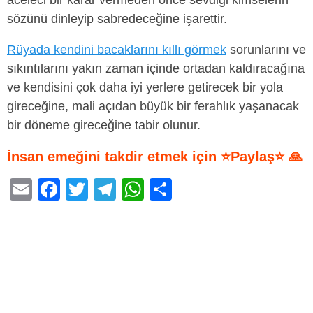
aceleci bir karar vermeden önce sevdiği kimselerin
sözünü dinleyip sabredeceğine işarettir.
Rüyada kendini bacaklarını kıllı görmek
sorunlarını ve
sıkıntılarını yakın zaman içinde ortadan kaldıracağına
ve kendisini çok daha iyi yerlere getirecek bir yola
gireceğine, mali açıdan büyük bir ferahlık yaşanacak
bir döneme gireceğine tabir olunur.
İnsan emeğini takdir etmek için ⭐Paylaş⭐ 🙏
E
F
T
T
W
S
m
a
wi
el
h
h
ail
c
tt
e
at
ar
e
er
gr
s
e
b
a
A
o
m
p