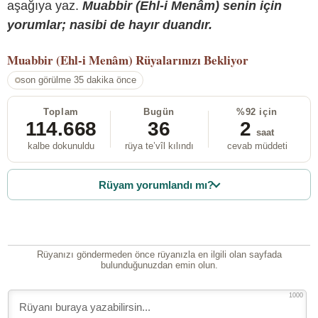
aşağıya yaz.
Muabbir (Ehl-i Menâm) senin için
yorumlar; nasibi de hayır duandır.
Muabbir (Ehl-i Menâm)
Rüyalarınızı Bekliyor
son görülme 35 dakika önce
Toplam
Bugün
%92 için
114.668
36
2
saat
kalbe dokunuldu
rüya te’vîl kılındı
cevab müddeti
Rüyam yorumlandı mı?
Rüyanızı göndermeden önce rüyanızla en ilgili olan sayfada
bulunduğunuzdan emin olun.
1000