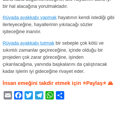
bir hal alacağına yorulmaktadır.
Rüyada ayakkabı yapmak
hayatının kendi istediği gibi
ilerleyeceğine, hayallerinin yıkılacağı sözler
işiteceğine inanılır.
Rüyada ayakkabı tutmak
bir sebeple çok kötü ve
sıkıntılı zamanlar geçireceğine, içinde olduğu bir
projeden çok zarar göreceğine, işinden
çıkarılacağına, yanında başkalarını da çalıştıracak
kadar işlerin iyi gideceğine rivayet eder.
İnsan emeğini takdir etmek için ⭐Paylaş⭐ 🙏
E
F
T
T
W
S
m
a
wi
el
h
h
ail
c
tt
e
at
ar