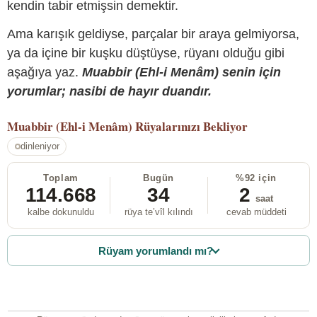
kendin tabir etmişsin demektir.
Ama karışık geldiyse, parçalar bir araya gelmiyorsa,
ya da içine bir kuşku düştüyse, rüyanı olduğu gibi
aşağıya yaz.
Muabbir (Ehl-i Menâm) senin için
yorumlar; nasibi de hayır duandır.
Muabbir (Ehl-i Menâm)
Rüyalarınızı Bekliyor
dinleniyor
Toplam
Bugün
%92 için
114.668
34
2
saat
kalbe dokunuldu
rüya te’vîl kılındı
cevab müddeti
Rüyam yorumlandı mı?