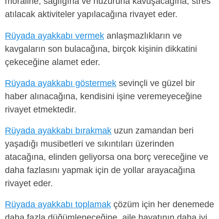
moraline, sağlığına ve huzuruna kavuşacağına, stres
atılacak aktiviteler yapılacağına rivayet eder.
Rüyada ayakkabı vermek
anlaşmazlıkların ve
kavgaların son bulacağına, birçok kişinin dikkatini
çekeceğine alamet eder.
Rüyada ayakkabı göstermek
sevinçli ve güzel bir
haber alınacağına, kendisini işine veremeyeceğine
rivayet etmektedir.
Rüyada ayakkabı bırakmak
uzun zamandan beri
yaşadığı musibetleri ve sıkıntıları üzerinden
atacağına, elinden geliyorsa ona borç vereceğine ve
daha fazlasını yapmak için de yollar arayacağına
rivayet eder.
Rüyada ayakkabı toplamak
çözüm için her denemede
daha fazla düğümleneceğine, aile hayatının daha iyi