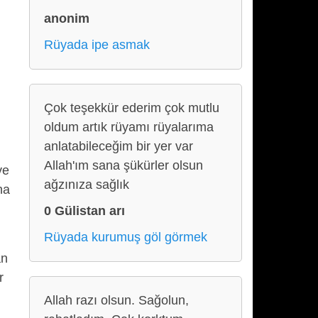
anonim
Rüyada ipe asmak
Çok teşekkür ederim çok mutlu
oldum artık rüyamı rüyalarıma
anlatabileceğim bir yer var
Allah'ım sana şükürler olsun
ve
ağzınıza sağlık
na
0 Gülistan arı
Rüyada kurumuş göl görmek
an
r
Allah razı olsun. Sağolun,