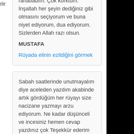
rahatladım. Çok korktum.
lir
İnşallah her şeyin dediğiniz gibi
olmasını seçiyorum ve buna
niyet ediyorum, dua ediyorum.
Sizlerden Allah razı olsun.
MUSTAFA
Rüyada elinin ezildiğini görmek
Sabah saatlerinde unutmayalım
diye aceleden yazdım akabinde
artık gördüğüm her rüyayı size
nacizane yazmayı arzu
ediyorum. Ne kadar düşünceli
ve incesiniz hemen cevap
yazdınız çok Teşekkür ederim