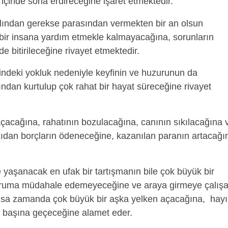
içinde sona erdireceğine işaret etmektedir.
ından gerekse parasından vermekten bir an olsun
ir insana yardım etmekle kalmayacağına, sorunların
 bitirileceğine rivayet etmektedir.
çindeki yokluk nedeniyle keyfinin ve huzurunun da
ından kurtulup çok rahat bir hayat süreceğine rivayet
çacağına, rahatının bozulacağına, canının sıkılacağına 
ıdan borçların ödeneceğine, kazanılan paranın artacağı
 yaşanacak en ufak bir tartışmanın bile çok büyük bir
uruma müdahale edemeyeceğine ve araya girmeye çalış
, kısa zamanda çok büyük bir aşka yelken açacağına, hayı
in başına geçeceğine alamet eder.