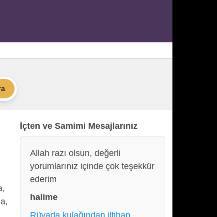
ra
İçten ve Samimi Mesajlarınız
Allah razı olsun, değerli
yorumlarınız içinde çok teşekkür
ederim
a,
halime
na,
Rüyada kulağından iltihap