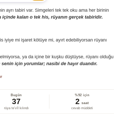
sinin ayrı tabiri var. Simgeleri tek tek oku ama her birinin
içinde kalan o tek his, rüyanın gerçek tabiridir.
is iyiye mi işaret kötüye mi, ayırt edebiliyorsan rüyanı
gelmiyorsa, ya da içine bir kuşku düştüyse, rüyanı olduğu
senin için yorumlar; nasibi de hayır duandır.
or
Bugün
%92 için
37
2
saat
rüya te’vîl kılındı
cevab müddeti