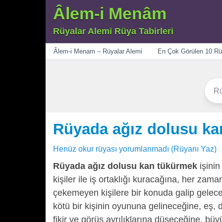
Âlem-i Menâm
Rüyalar Alemi Rüya Tabirleri
Menü
Âlem-i Menam – Rüyalar Alemi
En Çok Görülen 10 Rü
Rüyada ağız dolusu ka
Henüz okur rüyası yorumlanmadı (Rüyanı Yaz)
Rüyada ağız dolusu kan tükürmek
işinin
kişiler ile iş ortaklığı kuracağına, her zam
çekemeyen kişilere bir konuda galip gele
kötü bir kişinin oyununa gelineceğine, eş, d
fikir ve görüş ayrılıklarına düşeceğine, b