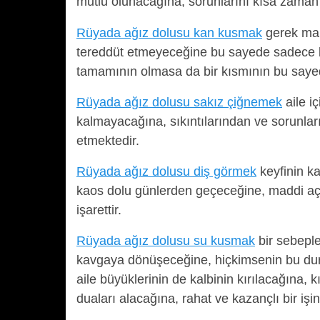
mutlu olunacağına, sorunlarını kısa zaman 
Rüyada ağız dolusu kan kusmak
gerek mal
tereddüt etmeyeceğine bu sayede sadece b
tamamının olmasa da bir kısmının bu sayede
Rüyada ağız dolusu sakız çiğnemek
aile i
kalmayacağına, sıkıntılarından ve sorunlar
etmektedir.
Rüyada ağız dolusu diş görmek
keyfinin ka
kaos dolu günlerden geçeceğine, maddi aç
işarettir.
Rüyada ağız dolusu su kusmak
bir sebeple
kavgaya dönüşeceğine, hiçkimsenin bu d
aile büyüklerinin de kalbinin kırılacağına
duaları alacağına, rahat ve kazançlı bir iş