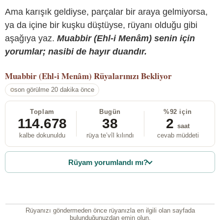
Ama karışık geldiyse, parçalar bir araya gelmiyorsa,
ya da içine bir kuşku düştüyse, rüyanı olduğu gibi
aşağıya yaz.
Muabbir (Ehl-i Menâm) senin için
yorumlar; nasibi de hayır duandır.
Muabbir (Ehl-i Menâm)
Rüyalarınızı Bekliyor
son görülme 20 dakika önce
Toplam
Bugün
%92 için
114.678
38
2
saat
kalbe dokunuldu
rüya te’vîl kılındı
cevab müddeti
Rüyam yorumlandı mı?
Rüyanızı göndermeden önce rüyanızla en ilgili olan sayfada
bulunduğunuzdan emin olun.