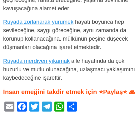
geçireceğine, rahata ereceğine, yaşama sevincine
kavuşacağına alamet eder.
Rüyada zorlanarak yürümek
hayatı boyunca hep
sevileceğine, saygı göreceğine, aynı zamanda da
korunup kollanacağına, mülkünün peşine düşecek
düşmanları olacağına işaret etmektedir.
Rüyada merdiven yıkamak
aile hayatında da çok
huzurlu ve mutlu olunacağına, uzlaşmacı yaklaşımını
kaybedeceğine işarettir.
İnsan emeğini takdir etmek için ⭐Paylaş⭐ 🙏
E
F
T
T
W
S
m
a
wi
el
h
h
ail
c
tt
e
at
ar
e
er
gr
s
e