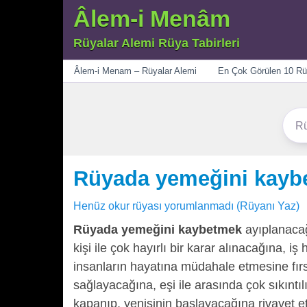
Âlem-i Menâm
Rüyalar Alemi Rüya Tabirleri
Menü
Âlem-i Menam – Rüyalar Alemi
En Çok Görülen 10 Rü
Rüyada yemeğini kayb
Henüz okur rüyası yorumlanmadı (Rüyanı Yaz)
Rüyada yemeğini kaybetmek
ayıplanacağ
kişi ile çok hayırlı bir karar alınacağına, 
insanların hayatına müdahale etmesine fırs
sağlayacağına, eşi ile arasında çok sıkıntı
kapanıp, yenisinin başlayacağına rivayet e