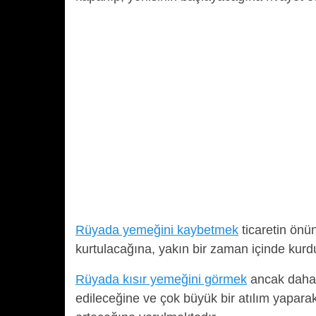
Rüyada yemeğini kaybetmek
ticaretin önü
kurtulacağına, yakın bir zaman içinde kurd
Rüyada kısır yemeğini görmek
ancak daha 
edileceğine ve çok büyük bir atılım yaparak