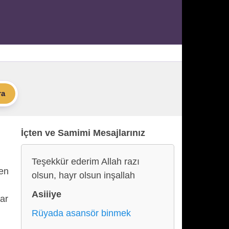
ra
İçten ve Samimi Mesajlarınız
Teşekkür ederim Allah razı
len
olsun, hayr olsun inşallah
Asiiiye
lar
Rüyada asansör binmek