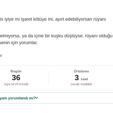
is iyiye mi işaret kötüye mi, ayırt edebiliyorsan rüyanı
gelmiyorsa, ya da içine bir kuşku düştüyse, rüyanı olduğu
enin için yorumlar.
or
Bugün
Ortalama
36
3
saat
rüya te’vîl kılındı
cevab müddeti
yam yorumlandı mı?