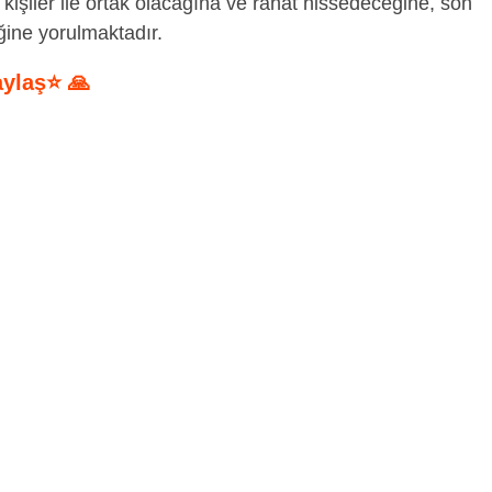
kişiler ile ortak olacağına ve rahat hissedeceğine, son
ine yorulmaktadır.
aylaş⭐ 🙏