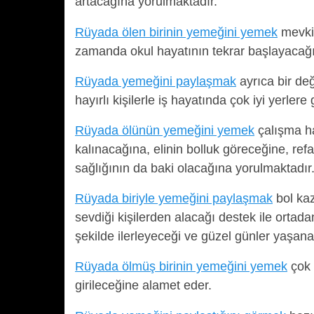
artacağına yorulmaktadır.
Rüyada ölen birinin yemeğini yemek
mevkie
zamanda okul hayatının tekrar başlayacağın
Rüyada yemeğini paylaşmak
ayrıca bir değ
hayırlı kişilerle iş hayatında çok iyi yerler
Rüyada ölünün yemeğini yemek
çalışma ha
kalınacağına, elinin bolluk göreceğine, re
sağlığının da baki olacağına yorulmaktadır
Rüyada biriyle yemeğini paylaşmak
bol kaz
sevdiği kişilerden alacağı destek ile ortad
şekilde ilerleyeceği ve güzel günler yaşana
Rüyada ölmüş birinin yemeğini yemek
çok 
girileceğine alamet eder.