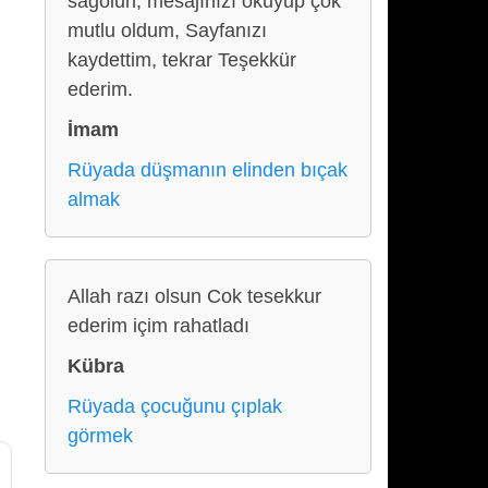
sağolun, mesajınızı okuyup çok
mutlu oldum, Sayfanızı
kaydettim, tekrar Teşekkür
ederim.
İmam
Rüyada düşmanın elinden bıçak
almak
Allah razı olsun Cok tesekkur
ederim içim rahatladı
Kübra
Rüyada çocuğunu çıplak
görmek