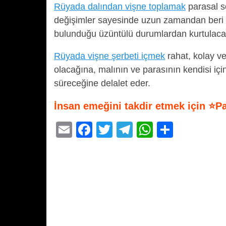
Rüyada dalından vişne toplamak
parasal s
değişimler sayesinde uzun zamandan beri sı
bulunduğu üzüntülü durumlardan kurtulaca
Rüyada vişne şerbeti içmek
rahat, kolay v
olacağına, malının ve parasının kendisi iç
süreceğine delalet eder.
İnsan emeğini takdir etmek için ⭐P
E
F
T
T
W
S
m
a
wi
el
h
h
ail
c
tt
e
at
ar
e
er
gr
s
e
b
a
A
o
m
p