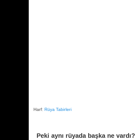
o
p
k
Harf:
Rüya Tabirleri
Peki aynı rüyada başka ne vardı?