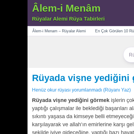
Âlem-i Menâm
Rüyalar Alemi Rüya Tabirleri
Menü
Âlem-i Menam – Rüyalar Alemi
En Çok Görülen 10 Rü
Rüyada vişne yediğini
Henüz okur rüyası yorumlanmadı (Rüyanı Yaz)
Rüyada vişne yediğini görmek
işlerin ço
yaptığı çalışmalar ile beklediği başarılar
sıkıntı yaşasa da kimseye belli etmeyeceği
karşılayarak ve allah’ın emirlerine karşı 
şekilde iyiye gideceğine, yaptığı bazı haya