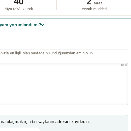
40
2
saat
rüya te’vîl kılındı
cevab müddeti
yam yorumlandı mı?
ızla en ilgili olan sayfada bulunduğunuzdan emin olun.
1000
a ulaşmak için bu sayfanın adresini kaydedin.