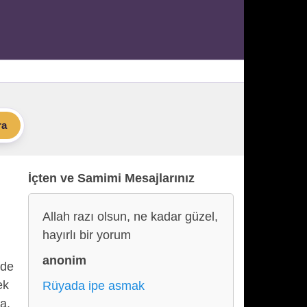
ra
İçten ve Samimi Mesajlarınız
Allah razı olsun, ne kadar güzel,
hayırlı bir yorum
anonim
nde
ek
Rüyada ipe asmak
a,