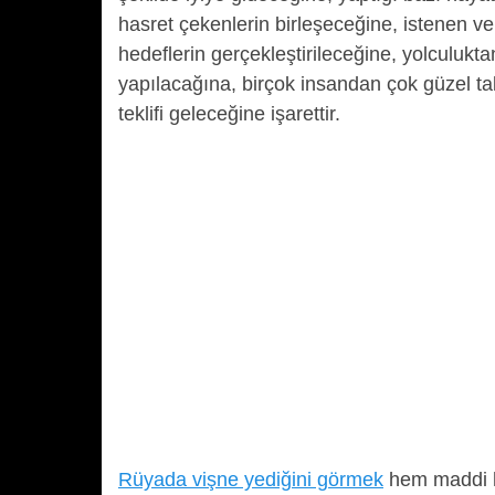
hasret çekenlerin birleşeceğine, istenen v
hedeflerin gerçekleştirileceğine, yolculukt
yapılacağına, birçok insandan çok güzel tak
teklifi geleceğine işarettir.
Rüyada vişne yediğini görmek
hem maddi h