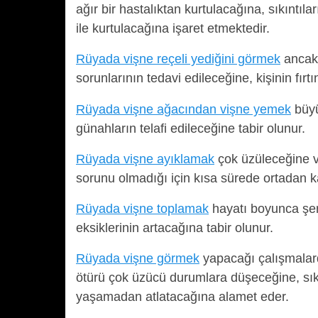
ağır bir hastalıktan kurtulacağına, sıkıntıl
ile kurtulacağına işaret etmektedir.
Rüyada vişne reçeli yediğini görmek
ancak 
sorunlarının tedavi edileceğine, kişinin fı
Rüyada vişne ağacından vişne yemek
büyü
günahların telafi edileceğine tabir olunur.
Rüyada vişne ayıklamak
çok üzüleceğine v
sorunu olmadığı için kısa sürede ortadan k
Rüyada vişne toplamak
hayatı boyunca şere
eksiklerinin artacağına tabir olunur.
Rüyada vişne görmek
yapacağı çalışmalar
ötürü çok üzücü durumlara düşeceğine, sıkın
yaşamadan atlatacağına alamet eder.