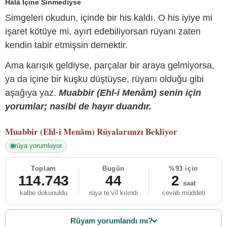
Hâlâ İçine Sinmediyse
Simgeleri okudun, içinde bir his kaldı. O his iyiye mi
işaret kötüye mi, ayırt edebiliyorsan rüyanı zaten
kendin tabir etmişsin demektir.
Ama karışık geldiyse, parçalar bir araya gelmiyorsa,
ya da içine bir kuşku düştüyse, rüyanı olduğu gibi
aşağıya yaz.
Muabbir (Ehl-i Menâm) senin için
yorumlar; nasibi de hayır duandır.
Muabbir (Ehl-i Menâm)
Rüyalarınızı Bekliyor
rüya yorumluyor
Toplam
Bugün
%93 için
114.743
44
2
saat
kalbe dokunuldu
rüya te’vîl kılındı
cevab müddeti
Rüyam yorumlandı mı?