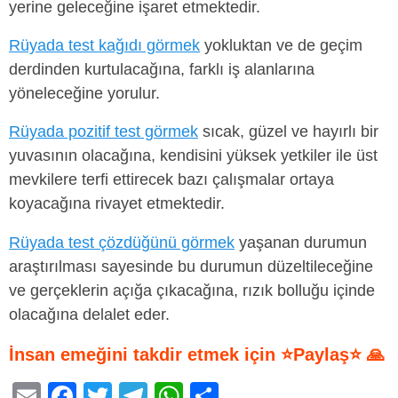
yerine geleceğine işaret etmektedir.
Rüyada test kağıdı görmek
yokluktan ve de geçim
derdinden kurtulacağına, farklı iş alanlarına
yöneleceğine yorulur.
Rüyada pozitif test görmek
sıcak, güzel ve hayırlı bir
yuvasının olacağına, kendisini yüksek yetkiler ile üst
mevkilere terfi ettirecek bazı çalışmalar ortaya
koyacağına rivayet etmektedir.
Rüyada test çözdüğünü görmek
yaşanan durumun
araştırılması sayesinde bu durumun düzeltileceğine
ve gerçeklerin açığa çıkacağına, rızık bolluğu içinde
olacağına delalet eder.
İnsan emeğini takdir etmek için ⭐Paylaş⭐ 🙏
E
F
T
T
W
S