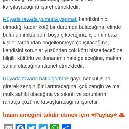
karşılaşacağına işaret etmektedir.
Rüyada tavada yumurta yapmak
kendisini hiç
olmadığı kadar kötü bir durumda bulacağına, elinde
bulunan imkânların boşa çıkacağına, işlerinin bazı
kişiler tarafından engellenmeye çalışılacağına,
kendisini sorunlar yüzünden çok kötü hissedeceğine,
bilgili, kültürlü ve donanımlı hale geleceğine, makam
sahibi olacağına alamet etmektedir.
Rüyada tavada balık görmek
gayrimenkul işine
girerek zenginliğini arttıracağına, çok zengin ve mal
mülk sahibi olacağına ve sıkıntı ve sorunlarını
rahatça çözüme kavuşturacağına işarettir.
İnsan emeğini takdir etmek için ⭐Paylaş⭐ 🙏
E
F
T
T
W
S