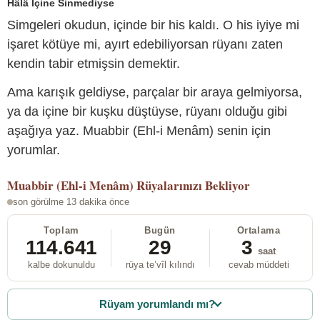
Hâlâ İçine Sinmediyse
Simgeleri okudun, içinde bir his kaldı. O his iyiye mi
işaret kötüye mi, ayırt edebiliyorsan rüyanı zaten
kendin tabir etmişsin demektir.
Ama karışık geldiyse, parçalar bir araya gelmiyorsa,
ya da içine bir kuşku düştüyse, rüyanı olduğu gibi
aşağıya yaz. Muabbir (Ehl-i Menâm) senin için
yorumlar.
Muabbir (Ehl-i Menâm)
Rüyalarınızı Bekliyor
son görülme 13 dakika önce
Toplam
Bugün
Ortalama
114.641
29
3
saat
kalbe dokunuldu
rüya te’vîl kılındı
cevab müddeti
Rüyam yorumlandı mı?