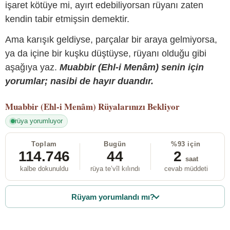
işaret kötüye mi, ayırt edebiliyorsan rüyanı zaten
kendin tabir etmişsin demektir.
Ama karışık geldiyse, parçalar bir araya gelmiyorsa,
ya da içine bir kuşku düştüyse, rüyanı olduğu gibi
aşağıya yaz.
Muabbir (Ehl-i Menâm) senin için
yorumlar; nasibi de hayır duandır.
Muabbir (Ehl-i Menâm)
Rüyalarınızı Bekliyor
rüya yorumluyor
Toplam
Bugün
%93 için
114.746
44
2
saat
kalbe dokunuldu
rüya te’vîl kılındı
cevab müddeti
Rüyam yorumlandı mı?