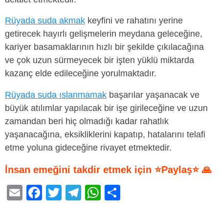
Rüyada suda akmak
keyfini ve rahatını yerine
getirecek hayırlı gelişmelerin meydana geleceğine,
kariyer basamaklarının hızlı bir şekilde çıkılacağına
ve çok uzun sürmeyecek bir işten yüklü miktarda
kazanç elde edileceğine yorulmaktadır.
Rüyada suda ıslanmamak
başarılar yaşanacak ve
büyük atılımlar yapılacak bir işe girileceğine ve uzun
zamandan beri hiç olmadığı kadar rahatlık
yaşanacağına, eksikliklerini kapatıp, hatalarını telafi
etme yoluna gideceğine rivayet etmektedir.
İnsan emeğini takdir etmek için ⭐Paylaş⭐ 🙏
E
F
T
T
W
S
m
a
wi
el
h
h