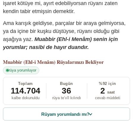
işaret kötüye mi, ayırt edebiliyorsan rüyanı zaten
kendin tabir etmişsin demektir.
Ama karışık geldiyse, parçalar bir araya gelmiyorsa,
ya da içine bir kuşku düştüyse, rüyanı olduğu gibi
aşağıya yaz.
Muabbir (Ehl-i Menâm) senin için
yorumlar; nasibi de hayır duandır.
Muabbir (Ehl-i Menâm)
Rüyalarınızı Bekliyor
rüya yorumluyor
Toplam
Bugün
%92 için
114.704
36
2
saat
kalbe dokunuldu
rüya te’vîl kılındı
cevab müddeti
Rüyam yorumlandı mı?