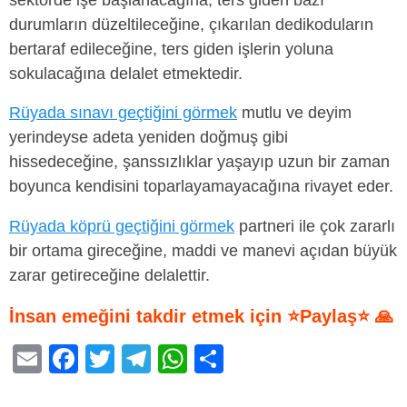
sektörde işe başlanacağına, ters giden bazı
durumların düzeltileceğine, çıkarılan dedikoduların
bertaraf edileceğine, ters giden işlerin yoluna
sokulacağına delalet etmektedir.
Rüyada sınavı geçtiğini görmek
mutlu ve deyim
yerindeyse adeta yeniden doğmuş gibi
hissedeceğine, şanssızlıklar yaşayıp uzun bir zaman
boyunca kendisini toparlayamayacağına rivayet eder.
Rüyada köprü geçtiğini görmek
partneri ile çok zararlı
bir ortama gireceğine, maddi ve manevi açıdan büyük
zarar getireceğine delalettir.
İnsan emeğini takdir etmek için ⭐Paylaş⭐ 🙏
E
F
T
T
W
S
m
a
wi
el
h
h