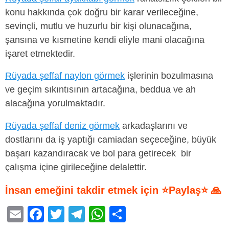
konu hakkında çok doğru bir karar verileceğine,
sevinçli, mutlu ve huzurlu bir kişi olunacağına,
şansına ve kısmetine kendi eliyle mani olacağına
işaret etmektedir.
Rüyada şeffaf naylon görmek
işlerinin bozulmasına
ve geçim sıkıntısının artacağına, beddua ve ah
alacağına yorulmaktadır.
Rüyada şeffaf deniz görmek
arkadaşlarını ve
dostlarını da iş yaptığı camiadan seçeceğine, büyük
başarı kazandıracak ve bol para getirecek bir
çalışma içine girileceğine delalettir.
İnsan emeğini takdir etmek için ⭐Paylaş⭐ 🙏
E
F
T
T
W
S