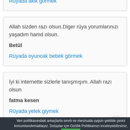
Rüyada akik görmek
Allah sizden razı olsun.Diger rüya yorumlarınızı
yaşadım hamd olsun.
Betül
Rüyada oyuncak bebek görmek
İyi ki internette sizlerle tanışmışım. Allah razı
olsun
fatma kesen
Rüyada yelek giymek
Veri politikasındaki amaçlarla sınırlı ve mevzuata uygun şekilde çerez
konumlandırmaktayız. Detaylar için Gizlilik Politikamızı inceleyebilirsiniz.