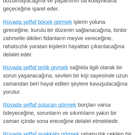
bozulmayacağına ve yaşamının da kolaylıklarla
geçeceğine işaret eder.
Rüyada şeffaf böcek görmek
işlerin yoluna
gireceğine, kurulu bir düzenin sağlanacağına, binbir
zahmetle dikilen fidanların meyve vereceğine,
rahatsızlık yaratan kişilerin hayattan çıkarılacağına
delalet eder.
Rüyada şeffaf terlik giymek
sağlıkla ilgili olarak bir
sorun yaşanacağına, sevilen bir kişi sayesinde uzun
zamandan beri hayal edilen şeylere kavuşulacağına
yorulur.
Rüyada şeffaf solucan görmek
borçları varsa
ödeyeceğine, sorunların ve sıkıntıların yakın bir
zaman içinde sona ereceğine delalet etmektedir.
Rüyada şeffaf ayakkabı görmek
rahatsızlık çekilen bir