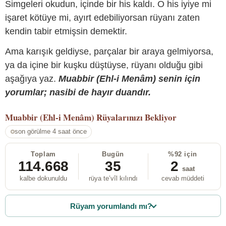
Simgeleri okudun, içinde bir his kaldı. O his iyiye mi
işaret kötüye mi, ayırt edebiliyorsan rüyanı zaten
kendin tabir etmişsin demektir.
Ama karışık geldiyse, parçalar bir araya gelmiyorsa,
ya da içine bir kuşku düştüyse, rüyanı olduğu gibi
aşağıya yaz.
Muabbir (Ehl-i Menâm) senin için
yorumlar; nasibi de hayır duandır.
Muabbir (Ehl-i Menâm)
Rüyalarınızı Bekliyor
son görülme 4 saat önce
Toplam
Bugün
%92 için
114.668
35
2
saat
kalbe dokunuldu
rüya te’vîl kılındı
cevab müddeti
Rüyam yorumlandı mı?