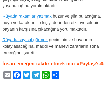
yaşanacağına yorulmaktadır.
Rüyada rakamlar yazmak
huzur ve şifa bulacağına,
huyu ve karakteri ile kişiyi derinden etkileyecek bir
bayanın karşısına çıkacağına yorulmaktadır.
Rüyada sayısal görmek
geçiminin ve hayatının
kolaylaşacağına, maddi ve manevi zararların sona
ereceğine işarettir.
İnsan emeğini takdir etmek için ⭐Paylaş⭐ 🙏
E
F
T
T
W
S
m
a
wi
el
h
h
ail
c
tt
e
at
ar
e
er
gr
s
e
b
a
A