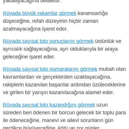
yakalayacağına delalettir.
Rüyada büyük rakamlar görmek
karamsarlığa
düşeceğine, refah düzeyinin hiçbir zaman
azalmayacağına işaret eder.
Rüyada sayısal loto sonuçlarını görmek
üstünlük ve
ayrıcalık sağlayacağına, ayrı olduklarıyla bir araya
geleceğine işaret eder.
Rüyada sayısal loto numaralarını görmek
mubah olan
kavramlardan ve gerçeklerden uzaklaşacağına,
rakiplerin kazanılan başarılar ardından üzüleceklerine
ve girilen bir yarışın kazanılacağına alamet eder.
Rüyada sayısal loto kazandığını görmek
uzun
süreden beri ödenen bir borcun gelecek bir toplu para
ile ödeneceğine, manevi ve ailevi sorunların gün
geçtikçe büyüyeceğine, kötü ve zor günler