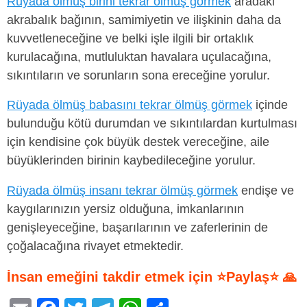
Rüyada ölmüş birini tekrar ölmüş görmek
aradaki
akrabalık bağının, samimiyetin ve ilişkinin daha da
kuvvetleneceğine ve belki işle ilgili bir ortaklık
kurulacağına, mutluluktan havalara uçulacağına,
sıkıntıların ve sorunların sona ereceğine yorulur.
Rüyada ölmüş babasını tekrar ölmüş görmek
içinde
bulunduğu kötü durumdan ve sıkıntılardan kurtulması
için kendisine çok büyük destek vereceğine, aile
büyüklerinden birinin kaybedileceğine yorulur.
Rüyada ölmüş insanı tekrar ölmüş görmek
endişe ve
kaygılarınızın yersiz olduğuna, imkanlarının
genişleyeceğine, başarılarının ve zaferlerinin de
çoğalacağına rivayet etmektedir.
İnsan emeğini takdir etmek için ⭐Paylaş⭐ 🙏