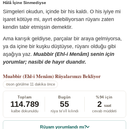
Hâlâ İçine Sinmediyse
Simgeleri okudun, içinde bir his kaldı. O his iyiye mi
işaret kötüye mi, ayırt edebiliyorsan rüyanı zaten
kendin tabir etmişsin demektir.
Ama karışık geldiyse, parçalar bir araya gelmiyorsa,
ya da içine bir kuşku düştüyse, rüyanı olduğu gibi
aşağıya yaz.
Muabbir (Ehl-i Menâm) senin için
yorumlar; nasibi de hayır duandır.
Muabbir (Ehl-i Menâm)
Rüyalarınızı Bekliyor
son görülme 11 dakika önce
Toplam
Bugün
%94 için
114.789
55
2
saat
kalbe dokunuldu
rüya te’vîl kılındı
cevab müddeti
Rüyam yorumlandı mı?