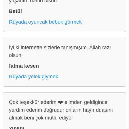
yaşadım hamd olsun.
Betül
Rüyada oyuncak bebek görmek
İyi ki internette sizlerle tanışmışım. Allah razı
olsun
fatma kesen
Rüyada yelek giymek
Çok teşekkür ederim ❤️ elimden geldigince
yardım ederim doğrudur onların hayır duasını
almak beni çok mutlu ediyor
Yuyuy