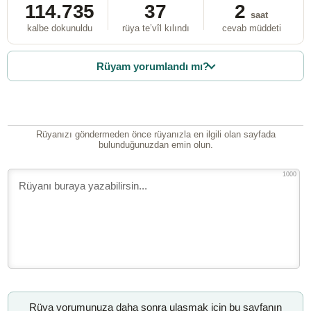
114.735
37
2
saat
kalbe dokunuldu
rüya te’vîl kılındı
cevab müddeti
Rüyam yorumlandı mı?
Rüyanızı göndermeden önce rüyanızla en ilgili olan sayfada
bulunduğunuzdan emin olun.
1000
Rüya yorumunuza daha sonra ulaşmak için bu sayfanın