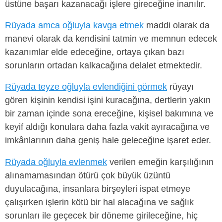
üstüne başarı kazanacağı işlere gireceğine inanılır.
Rüyada amca oğluyla kavga etmek
maddi olarak da
manevi olarak da kendisini tatmin ve memnun edecek
kazanımlar elde edeceğine, ortaya çıkan bazı
sorunların ortadan kalkacağına delalet etmektedir.
Rüyada teyze oğluyla evlendiğini görmek
rüyayı
gören kişinin kendisi işini kuracağına, dertlerin yakın
bir zaman içinde sona ereceğine, kişisel bakımına ve
keyif aldığı konulara daha fazla vakit ayıracağına ve
imkânlarının daha geniş hale geleceğine işaret eder.
Rüyada oğluyla evlenmek
verilen emeğin karşılığının
alınamamasından ötürü çok büyük üzüntü
duyulacağına, insanlara birşeyleri ispat etmeye
çalışırken işlerin kötü bir hal alacağına ve sağlık
sorunları ile geçecek bir döneme girileceğine, hiç