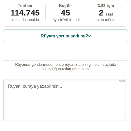
Toplam
Bugün
%93 için
114.745
45
2
saat
kalbe dokunuldu
rüya te’vîl kılındı
cevab müddeti
Rüyam yorumlandı mı?
Rüyanızı göndermeden önce rüyanızla en ilgili olan sayfada
bulunduğunuzdan emin olun.
1000