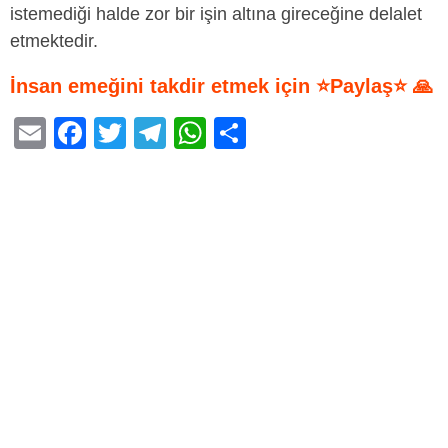
istemediği halde zor bir işin altına gireceğine delalet
etmektedir.
İnsan emeğini takdir etmek için ⭐Paylaş⭐ 🙏
E
F
T
T
W
S
m
a
wi
el
h
h
ail
c
tt
e
at
ar
e
er
gr
s
e
b
a
A
o
m
p
o
p
k