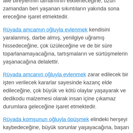
aile bireylerinin tamamının etkileneceğine, uzun
zamandan beri yaşanan sıkıntıların yakında sona
ereceğine işaret etmektedir.
Rüyada amcamın oğluyla evlenmek
kendisini
yaralanmış, darbe almış, yenilgiye uğramış
hissedeceğine, çok üzüleceğine ve de bir süre
toparlanamayacağına, tartışmaların ve sürtüşmelerin
yaşanacağına delalettir.
Rüyada amcanın oğluyla evlenmek
zarar edilecek bir
işten verilecek kararlar sayesinde kazanç elde
edileceğine, çok büyük ve kötü olaylar yaşayarak ve
dedikodu malzemesi olarak insan içine çıkamaz
durumlara geleceğine işaret etmektedir.
Rüyada komşunun oğluyla öpüşmek
elindeki herşeyi
kaybedeceğine, büyük sorunlar yaşayacağına, başarı