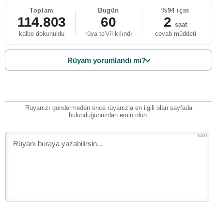
Toplam
Bugün
%94 için
114.803
60
2
saat
kalbe dokunuldu
rüya te’vîl kılındı
cevab müddeti
Rüyam yorumlandı mı?
Rüyanızı göndermeden önce rüyanızla en ilgili olan sayfada
bulunduğunuzdan emin olun.
1000