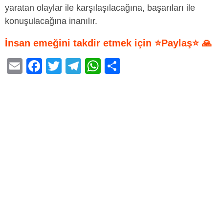
yaratan olaylar ile karşılaşılacağına, başarıları ile
konuşulacağına inanılır.
İnsan emeğini takdir etmek için ⭐Paylaş⭐ 🙏
E
F
T
T
W
S
m
a
wi
el
h
h
ail
c
tt
e
at
ar
e
er
gr
s
e
b
a
A
o
m
p
o
p
k