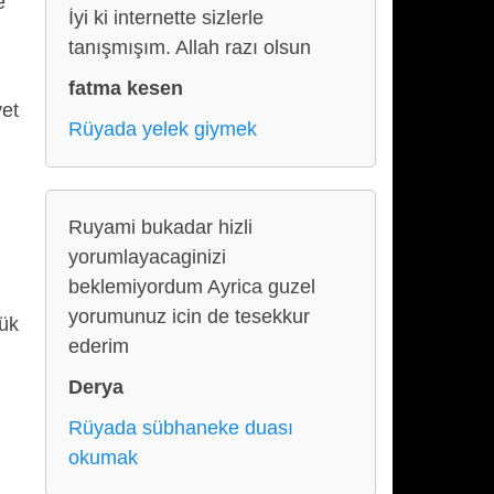
e
İyi ki internette sizlerle
tanışmışım. Allah razı olsun
fatma kesen
yet
Rüyada yelek giymek
Ruyami bukadar hizli
yorumlayacaginizi
beklemiyordum Ayrica guzel
yorumunuz icin de tesekkur
yük
ederim
Derya
Rüyada sübhaneke duası
okumak