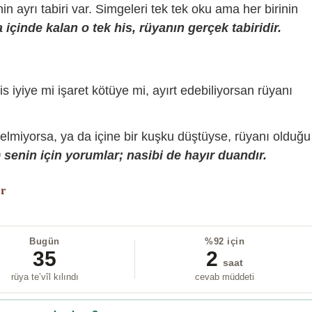
sinin ayrı tabiri var. Simgeleri tek tek oku ama her birinin
içinde kalan o tek his, rüyanın gerçek tabiridir.
is iyiye mi işaret kötüye mi, ayırt edebiliyorsan rüyanı
gelmiyorsa, ya da içine bir kuşku düştüyse, rüyanı olduğu
senin için yorumlar; nasibi de hayır duandır.
or
Bugün
%92 için
35
2
saat
rüya te’vîl kılındı
cevab müddeti