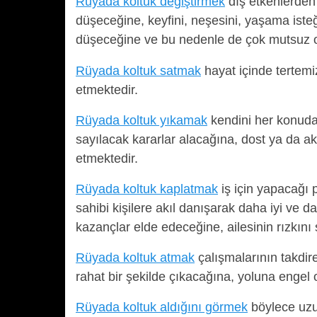
Rüyada koltuk değiştirmek
dış etkenlerden
düşeceğine, keyfini, neşesini, yaşama ist
düşeceğine ve bu nedenle de çok mutsuz ol
Rüyada koltuk satmak
hayat içinde tertemiz
etmektedir.
Rüyada koltuk yıkamak
kendini her konuda 
sayılacak kararlar alacağına, dost ya da a
etmektedir.
Rüyada koltuk kaplatmak
iş için yapacağı 
sahibi kişilere akıl danışarak daha iyi ve
kazançlar elde edeceğine, ailesinin rızkın
Rüyada koltuk atmak
çalışmalarının takdir
rahat bir şekilde çıkacağına, yoluna engel 
Rüyada koltuk aldığını görmek
böylece uzu