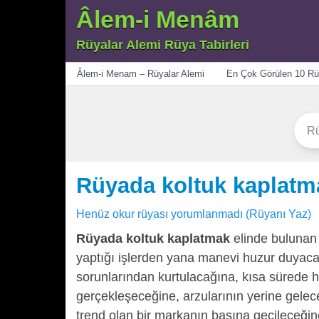
Âlem-i Menâm
Rüyalar Alemi Rüya Tabirleri
Menü
Âlem-i Menam – Rüyalar Alemi
En Çok Görülen 10 Rü
Rüyada koltuk kaplatm
Henüz okur rüyası yorumlanmadı (Rüyanı Yaz)
Rüyada koltuk kaplatmak
elinde bulunan 
yaptığı işlerden yana manevi huzur duyaca
sorunlarından kurtulacağına, kısa sürede h
gerçekleşeceğine, arzularının yerine gelece
trend olan bir markanın başına geçileceğine,