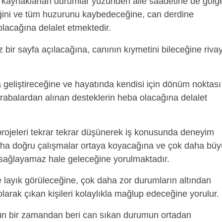
 kaynaklanan durumlar yüzünden aile saadetine de gölg
eğini ve tüm huzurunu kaybedeceğine, can derdine
acağına delalet etmektedir.
 bir sayfa açılacağına, canının kıymetini bileceğine riva
geliştireceğine ve hayatında kendisi için dönüm noktası
krabalardan alınan desteklerin heba olacağına delalet
projeleri tekrar tekrar düşünerek iş konusunda deneyim
 daha doğru çalışmalar ortaya koyacağına ve çok daha bü
ı sağlayamaz hale geleceğine yorulmaktadır.
e layık görüleceğine, çok daha zor durumların altından
olarak çıkan kişileri kolaylıkla mağlup edeceğine yorulur.
n bir zamandan beri can sıkan durumun ortadan