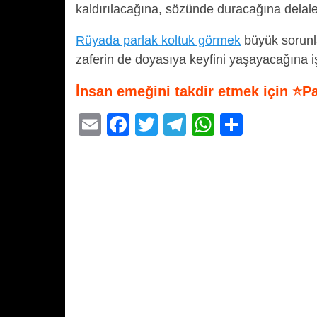
kaldırılacağına, sözünde duracağına delalet
Rüyada parlak koltuk görmek
büyük sorunla
zaferin de doyasıya keyfini yaşayacağına i
İnsan emeğini takdir etmek için ⭐P
E
F
T
T
W
S
m
a
wi
el
h
h
ail
c
tt
e
at
ar
e
er
gr
s
e
b
a
A
o
m
p
o
p
k