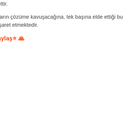
tir.
rın çözüme kavuşacağına, tek başına elde ettiği bu
şaret etmektedir.
aylaş⭐ 🙏