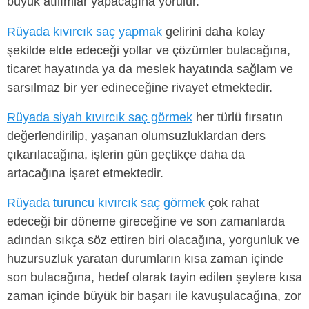
büyük atılımlar yapacağına yorulur.
Rüyada kıvırcık saç yapmak
gelirini daha kolay
şekilde elde edeceği yollar ve çözümler bulacağına,
ticaret hayatında ya da meslek hayatında sağlam ve
sarsılmaz bir yer edineceğine rivayet etmektedir.
Rüyada siyah kıvırcık saç görmek
her türlü fırsatın
değerlendirilip, yaşanan olumsuzluklardan ders
çıkarılacağına, işlerin gün geçtikçe daha da
artacağına işaret etmektedir.
Rüyada turuncu kıvırcık saç görmek
çok rahat
edeceği bir döneme gireceğine ve son zamanlarda
adından sıkça söz ettiren biri olacağına, yorgunluk ve
huzursuzluk yaratan durumların kısa zaman içinde
son bulacağına, hedef olarak tayin edilen şeylere kısa
zaman içinde büyük bir başarı ile kavuşulacağına, zor