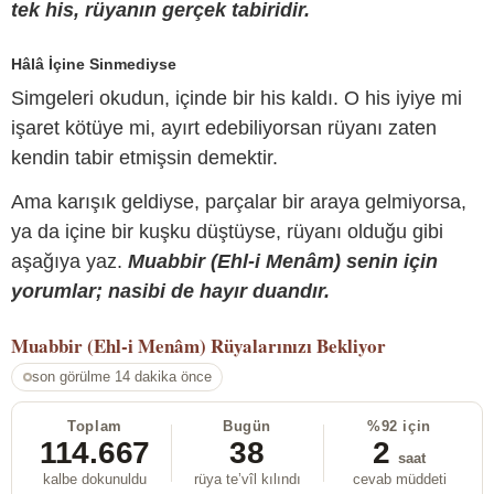
tek his, rüyanın gerçek tabiridir.
Hâlâ İçine Sinmediyse
Simgeleri okudun, içinde bir his kaldı. O his iyiye mi
işaret kötüye mi, ayırt edebiliyorsan rüyanı zaten
kendin tabir etmişsin demektir.
Ama karışık geldiyse, parçalar bir araya gelmiyorsa,
ya da içine bir kuşku düştüyse, rüyanı olduğu gibi
aşağıya yaz.
Muabbir (Ehl-i Menâm) senin için
yorumlar; nasibi de hayır duandır.
Muabbir (Ehl-i Menâm)
Rüyalarınızı Bekliyor
son görülme 14 dakika önce
Toplam
Bugün
%92 için
114.667
38
2
saat
kalbe dokunuldu
rüya te’vîl kılındı
cevab müddeti