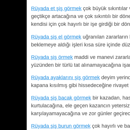
Rüyada et şiş görmek
çok büyük sıkıntılar 
geçtikçe artacağına ve çok sıkıntılı bir dö
kendisi için çok hayırlı bir işe girdiği bi
Rüyada şiş el görmek
uğranılan zararların h
beklemeye aldığı işleri kısa süre içinde düz
Rüyada şiş örmek
maddi ve manevi zararlar
yüzünden bir türlü tat alınamayacağına işar
Rüyada ayaklarını şiş görmek
deyim yerind
kapana kısılmış gibi hissedeceğine rivayet
Rüyada şiş bacak görmek
bir kazadan, has
kurtulacağına, ele geçen kazancın yetersiz 
karşılayamayacağına ve zor günler geçirec
Rüyada şiş burun görmek
çok hayırlı ve ba