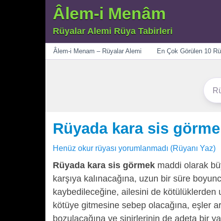
Âlem-i Menâm
Rüyalar Alemi Rüya Tabirleri
Menü
Âlem-i Menam – Rüyalar Alemi
En Çok Görülen 10 Rü
Rüyada kara sis görme
Henüz okur rüyası yorumlanmadı (Rüyanı Yaz)
Rüyada kara sis görmek
maddi olarak büy
karşıya kalınacağına, uzun bir süre boyunc
kaybedileceğine, ailesini de kötülüklerden 
kötüye gitmesine sebep olacağına, eşler a
bozulacağına ve sinirlerinin de adeta bir 