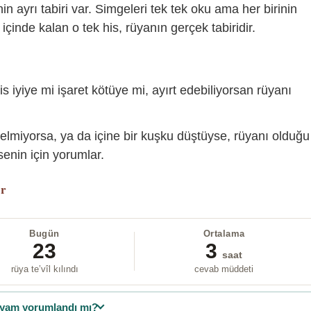
sinin ayrı tabiri var. Simgeleri tek tek oku ama her birinin
içinde kalan o tek his, rüyanın gerçek tabiridir.
is iyiye mi işaret kötüye mi, ayırt edebiliyorsan rüyanı
gelmiyorsa, ya da içine bir kuşku düştüyse, rüyanı olduğu
enin için yorumlar.
or
Bugün
Ortalama
23
3
saat
rüya te’vîl kılındı
cevab müddeti
yam yorumlandı mı?