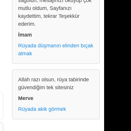
sağolun, mesajınızı okuyup çok
mutlu oldum, Sayfanızı
kaydettim, tekrar Teşekkür
ederim.
İmam
Rüyada düşmanın elinden bıçak
almak
Allah razı olsun, rüya tabirinde
güvendiğim tek sitesiniz
Merve
Rüyada akik görmek