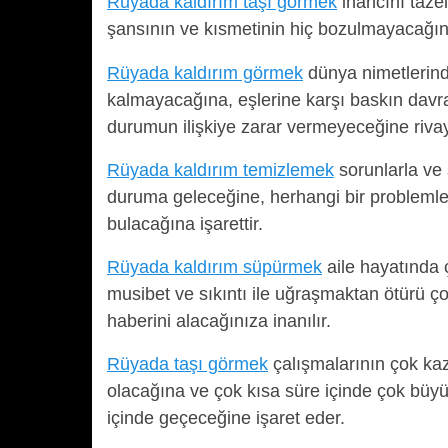
Rüyada kaldırım taşı görmek
inancını taze
şansının ve kısmetinin hiç bozulmayacağın
Rüyada kaldırım görmek
dünya nimetlerind
kalmayacağına, eşlerine karşı baskın davra
durumun ilişkiye zarar vermeyeceğine rivay
Rüyada kaldırım temizlemek
sorunlarla ve s
duruma geleceğine, herhangi bir problemle
bulacağına işarettir.
Rüyada kaldırım süpürmek
aile hayatında 
musibet ve sıkıntı ile uğraşmaktan ötürü ç
haberini alacağınıza inanılır.
Rüyada taşı görmek
çalışmalarının çok kaz
olacağına ve çok kısa süre içinde çok büyü
içinde geçeceğine işaret eder.