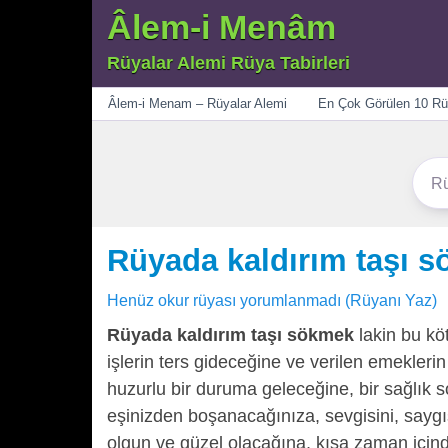
Âlem-i Menâm
Rüyalar Alemi Rüya Tabirleri
Menü
Âlem-i Menam – Rüyalar Alemi
En Çok Görülen 10 Rü
Rüyada kaldırım taşı 
Henüz okur rüyası yorumlanmadı (Rüyanı Yaz)
Rüyada kaldırım taşı sökmek
lakin bu kö
işlerin ters gideceğine ve verilen emekleri
huzurlu bir duruma geleceğine, bir sağlık 
eşinizden boşanacağınıza, sevgisini, sayg
olgun ve güzel olacağına, kısa zaman için