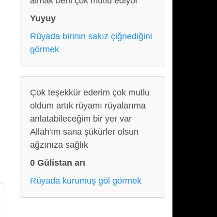
almak beni çok mutlu ediyor
Yuyuy
Rüyada birinin sakız çiğnediğini
görmek
Çok teşekkür ederim çok mutlu
oldum artık rüyamı rüyalarıma
anlatabileceğim bir yer var
Allah'ım sana şükürler olsun
ağzınıza sağlık
0 Gülistan arı
Rüyada kurumuş göl görmek