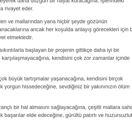
leyerek daha düzgün bir hayat kuracağına, işlerindeki
a rivayet eder.
en ve mallarından yana hiçbir şeyde gözünün
nacaklarına ancak her koşulda anlayış görecekleri için 
et etmektedir.
ıkıntılarla başlayan bir projenin gittikçe daha iyi bir
 karşılaşmayacağına, kendisini çok zor zamanlar içinde
çok büyük tartışmalar yaşanacağına, kendisini birçok
ok yorgun hissedeceğine, sevdiğiniz bir yakınınızın ölüm
ançlı bir hal almasını sağlayacağına, çeşitli mallara sah
k başarılar elde edeceğine, gürültü patırtı ve huzursuzlu