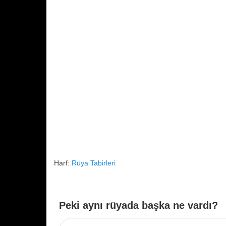
k
Harf:
Rüya Tabirleri
Peki aynı rüyada başka ne vardı?