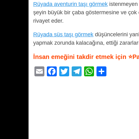
Rüyada aventurin taşı görmek
istenmeyen o
şeyin büyük bir çaba göstermesine ve çok
rivayet eder.
Rüyada süs taşı görmek
düşüncelerini yan
yapmak zorunda kalacağına, ettiği zararlar
İnsan emeğini takdir etmek için ⭐P
E
F
T
T
W
S
m
a
wi
el
h
h
ail
c
tt
e
at
ar
e
er
gr
s
e
b
a
A
o
m
p
o
p