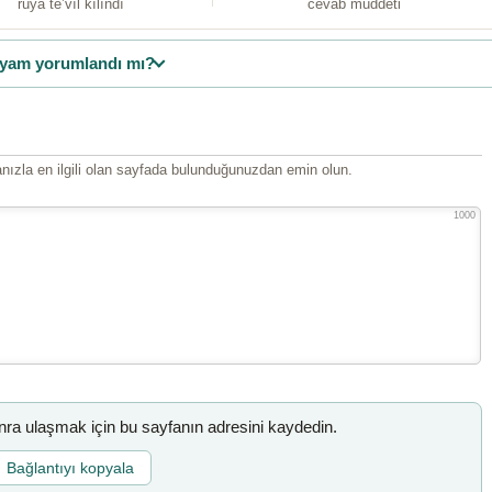
rüya te’vîl kılındı
cevab müddeti
yam yorumlandı mı?
ızla en ilgili olan sayfada bulunduğunuzdan emin olun.
1000
a ulaşmak için bu sayfanın adresini kaydedin.
Bağlantıyı kopyala