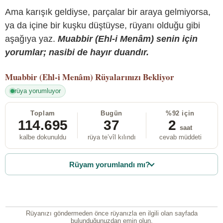
Ama karışık geldiyse, parçalar bir araya gelmiyorsa,
ya da içine bir kuşku düştüyse, rüyanı olduğu gibi
aşağıya yaz.
Muabbir (Ehl-i Menâm) senin için
yorumlar; nasibi de hayır duandır.
Muabbir (Ehl-i Menâm)
Rüyalarınızı Bekliyor
rüya yorumluyor
Toplam
Bugün
%92 için
114.695
37
2
saat
kalbe dokunuldu
rüya te’vîl kılındı
cevab müddeti
Rüyam yorumlandı mı?
Rüyanızı göndermeden önce rüyanızla en ilgili olan sayfada
bulunduğunuzdan emin olun.