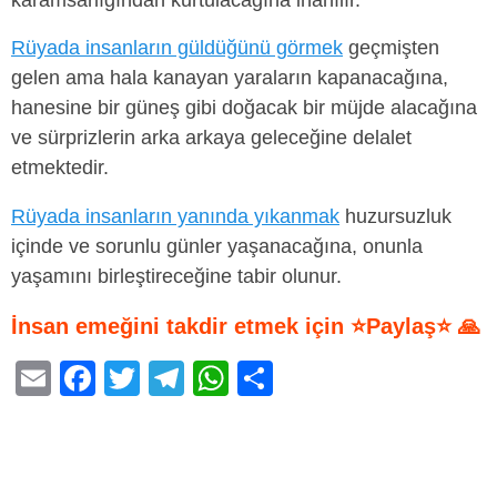
karamsarlığından kurtulacağına inanılır.
Rüyada insanların güldüğünü görmek
geçmişten
gelen ama hala kanayan yaraların kapanacağına,
hanesine bir güneş gibi doğacak bir müjde alacağına
ve sürprizlerin arka arkaya geleceğine delalet
etmektedir.
Rüyada insanların yanında yıkanmak
huzursuzluk
içinde ve sorunlu günler yaşanacağına, onunla
yaşamını birleştireceğine tabir olunur.
İnsan emeğini takdir etmek için ⭐Paylaş⭐ 🙏
E
F
T
T
W
S
m
a
wi
el
h
h
ail
c
tt
e
at
ar
e
er
gr
s
e