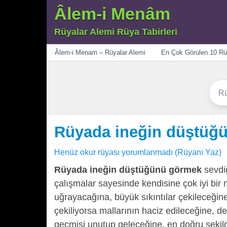
Âlem-i Menâm
Rüyalar Alemi Rüya Tabirleri
Menü
Âlem-i Menam – Rüyalar Alemi
En Çok Görülen 10 Rü
Rüyada ineğin düştüğ
Henüz okur rüyası yorumlanmadı (Rüyanı Yaz)
Rüyada ineğin düştüğünü görmek
sevdiğ
çalışmalar sayesinde kendisine çok iyi bir 
uğrayacağına, büyük sıkıntılar çekileceğine
çekiliyorsa mallarının haciz edileceğine, der
geçmişi unutup geleceğine, en doğru şekil