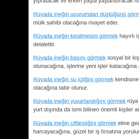
yıpratacak ve erken yaşta yaşlandıracak h
Rüyada ineğin uçurumdan düştüğünü gör
mülk sahibi olacağına rivayet eder.
Rüyada ineğin kesilmesini görmek
hayırlı 
delalettir.
Rüyada ineğin başını görmek
sosyal bir ki
olunacağına, işlerine yeni işler katacağına
Rüyada ineğin su içtiğini görmek
kendisine 
olacağına tabir olunur.
Rüyada ineğin yuvarlandığını görmek
rüya 
yurt dışında da ismi bilinen önemli kişiler
Rüyada ineğin çiftleştiğini görmek
eline geç
harcayacağına, güzel bir iş fırsatına yorulur