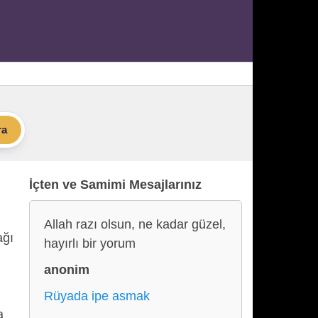
ra
İçten ve Samimi Mesajlarınız
Allah razı olsun, ne kadar güzel,
ağı
hayırlı bir yorum
anonim
Rüyada ipe asmak
a