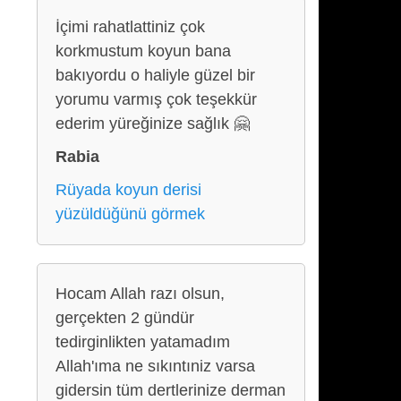
İçimi rahatlattiniz çok
korkmustum koyun bana
bakıyordu o haliyle güzel bir
yorumu varmış çok teşekkür
ederim yüreğinize sağlık 🤗
Rabia
Rüyada koyun derisi
yüzüldüğünü görmek
Hocam Allah razı olsun,
gerçekten 2 gündür
tedirginlikten yatamadım
Allah'ıma ne sıkıntıniz varsa
gidersin tüm dertlerinize derman