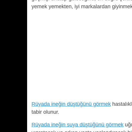
yemek yemekten, iyi markalardan giyinmekte
Rüyada ineğin düştüğünü görmek
hastalık
tabir olunur.
Rüyada ineğin suya düştüğünü görmek
uğu