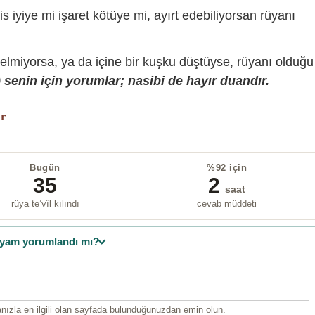
is iyiye mi işaret kötüye mi, ayırt edebiliyorsan rüyanı
gelmiyorsa, ya da içine bir kuşku düştüyse, rüyanı olduğu
senin için yorumlar; nasibi de hayır duandır.
or
Bugün
%92 için
35
2
saat
rüya te’vîl kılındı
cevab müddeti
yam yorumlandı mı?
ızla en ilgili olan sayfada bulunduğunuzdan emin olun.