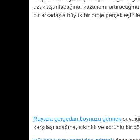
uzaklaştırılacağına, kazancını artıracağın
bir arkadaşla büyük bir proje gerçekleştiril
Rüyada gergedan boynuzu görmek
sevdiği 
karşılaşılacağına, sıkıntılı ve sorunlu bir d