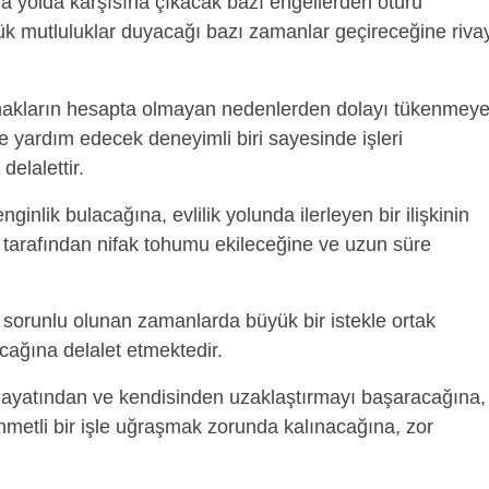
 yolda karşısına çıkacak bazı engellerden ötürü
yük mutluluklar duyacağı bazı zamanlar geçireceğine riva
akların hesapta olmayan nedenlerden dolayı tükenmey
ne yardım edecek deneyimli biri sayesinde işleri
elalettir.
ginlik bulacağına, evlilik yolunda ilerleyen bir ilişkinin
i tarafından nifak tohumu ekileceğine ve uzun süre
e sorunlu olunan zamanlarda büyük bir istekle ortak
cağına delalet etmektedir.
hayatından ve kendisinden uzaklaştırmayı başaracağına,
zahmetli bir işle uğraşmak zorunda kalınacağına, zor