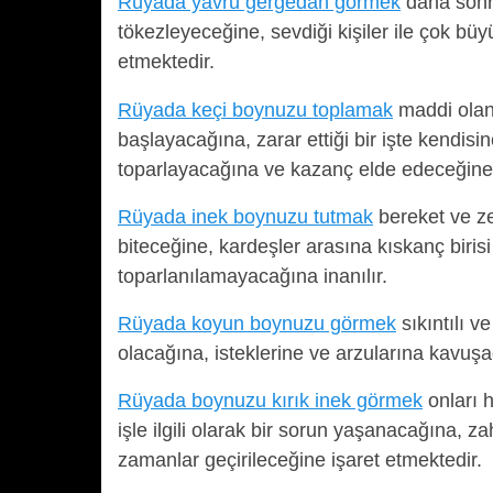
Rüyada yavru gergedan görmek
daha sonra
tökezleyeceğine, sevdiği kişiler ile çok bü
etmektedir.
Rüyada keçi boynuzu toplamak
maddi olan
başlayacağına, zarar ettiği bir işte kendisi
toparlayacağına ve kazanç elde edeceğine d
Rüyada inek boynuzu tutmak
bereket ve zen
biteceğine, kardeşler arasına kıskanç biris
toparlanılamayacağına inanılır.
Rüyada koyun boynuzu görmek
sıkıntılı v
olacağına, isteklerine ve arzularına kavuşa
Rüyada boynuzu kırık inek görmek
onları 
işle ilgili olarak bir sorun yaşanacağına, 
zamanlar geçirileceğine işaret etmektedir.