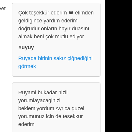
yet
Çok teşekkür ederim ❤️ elimden
geldigince yardım ederim
doğrudur onların hayır duasını
e
almak beni çok mutlu ediyor
Yuyuy
Rüyada birinin sakız çiğnediğini
görmek
Ruyami bukadar hizli
yorumlayacaginizi
beklemiyordum Ayrica guzel
yorumunuz icin de tesekkur
ederim