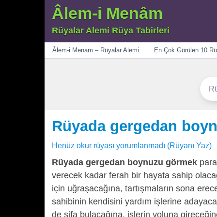
Âlem-i Menâm
Rüyalar Alemi Rüya Tabirleri
Menü
Âlem-i Menam – Rüyalar Alemi
En Çok Görülen 10 Rü
Rüyada gergedan boy
Henüz okur rüyası yorumlanmadı (Rüyanı Yaz)
Rüyada gergedan boynuzu görmek
para
verecek kadar ferah bir hayata sahip olacağı
için uğraşacağına, tartışmaların sona erece
sahibinin kendisini yardım işlerine adaya
de şifa bulacağına, işlerin yoluna gireceğin