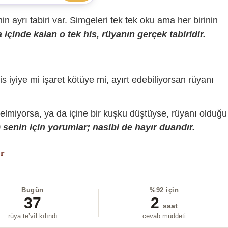
sinin ayrı tabiri var. Simgeleri tek tek oku ama her birinin
içinde kalan o tek his, rüyanın gerçek tabiridir.
is iyiye mi işaret kötüye mi, ayırt edebiliyorsan rüyanı
gelmiyorsa, ya da içine bir kuşku düştüyse, rüyanı olduğu
senin için yorumlar; nasibi de hayır duandır.
or
Bugün
%92 için
37
2
saat
rüya te’vîl kılındı
cevab müddeti