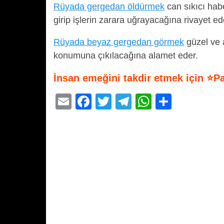
Rüyada gergedan öldürmek
can sıkıcı hab
girip işlerin zarara uğrayacağına rivayet ed
Rüyada beyaz gergedan görmek
güzel ve a
konumuna çıkılacağına alamet eder.
İnsan emeğini takdir etmek için ⭐P
E
F
T
T
W
S
m
a
wi
el
h
h
ail
c
tt
e
at
ar
e
er
gr
s
e
b
a
A
o
m
p
o
p
k