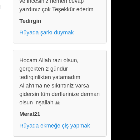
ve incesiniz hemen cevap
n
yazdınız çok Teşekkür ederim
Tedirgin
Rüyada şarkı duymak
Hocam Allah razı olsun,
gerçekten 2 gündür
tedirginlikten yatamadım
Allah'ıma ne sıkıntıniz varsa
gidersin tüm dertlerinize derman
olsun inşallah 🙏
Meral21
Rüyada ekmeğe çiş yapmak