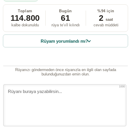
Toplam
Bugün
%94 için
114.800
61
2
saat
kalbe dokunuldu
rüya te’vîl kılındı
cevab müddeti
Rüyam yorumlandı mı?
Rüyanızı göndermeden önce rüyanızla en ilgili olan sayfada
bulunduğunuzdan emin olun.
1000