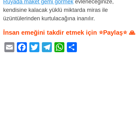
Rüyada maket gemi görmek
evleneceğinize,
kendisine kalacak yüklü miktarda miras ile
üzüntülerinden kurtulacağına inanılır.
İnsan emeğini takdir etmek için ⭐Paylaş⭐ 🙏
E
F
T
T
W
S
m
a
wi
el
h
h
ail
c
tt
e
at
ar
e
er
gr
s
e
b
a
A
o
m
p
o
p
k