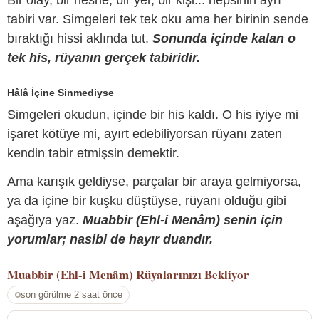
Bir olay, bir nesne, bir yer, bir kişi... hepsinin ayrı
tabiri var. Simgeleri tek tek oku ama her birinin sende
bıraktığı hissi aklında tut.
Sonunda içinde kalan o
tek his, rüyanın gerçek tabiridir.
Hâlâ İçine Sinmediyse
Simgeleri okudun, içinde bir his kaldı. O his iyiye mi
işaret kötüye mi, ayırt edebiliyorsan rüyanı zaten
kendin tabir etmişsin demektir.
Ama karışık geldiyse, parçalar bir araya gelmiyorsa,
ya da içine bir kuşku düştüyse, rüyanı olduğu gibi
aşağıya yaz.
Muabbir (Ehl-i Menâm) senin için
yorumlar; nasibi de hayır duandır.
Muabbir (Ehl-i Menâm)
Rüyalarınızı Bekliyor
son görülme 2 saat önce