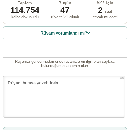
Toplam
Bugün
%93 için
114.754
47
2
saat
kalbe dokunuldu
rüya te’vîl kılındı
cevab müddeti
Rüyam yorumlandı mı?
Rüyanızı göndermeden önce rüyanızla en ilgili olan sayfada
bulunduğunuzdan emin olun.
1000