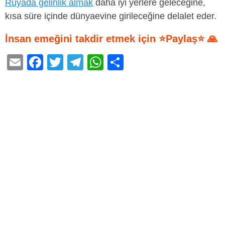
Rüyada gelinlik almak
daha iyi yerlere geleceğine,
kısa süre içinde dünyaevine girileceğine delalet eder.
İnsan emeğini takdir etmek için ⭐Paylaş⭐ 🙏
E
F
T
T
W
S
m
a
wi
el
h
h
ail
c
tt
e
at
ar
e
er
gr
s
e
b
a
A
o
m
p
o
p
k