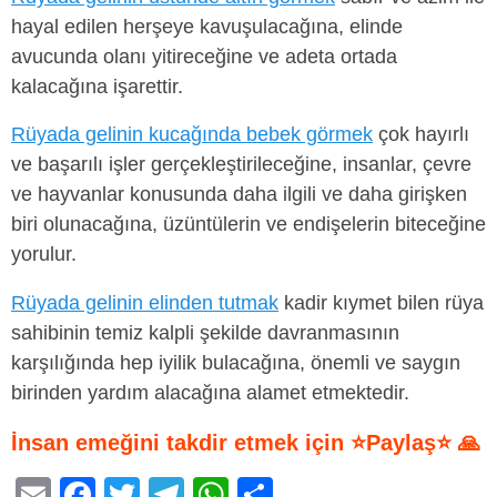
hayal edilen herşeye kavuşulacağına, elinde
avucunda olanı yitireceğine ve adeta ortada
kalacağına işarettir.
Rüyada gelinin kucağında bebek görmek
çok hayırlı
ve başarılı işler gerçekleştirileceğine, insanlar, çevre
ve hayvanlar konusunda daha ilgili ve daha girişken
biri olunacağına, üzüntülerin ve endişelerin biteceğine
yorulur.
Rüyada gelinin elinden tutmak
kadir kıymet bilen rüya
sahibinin temiz kalpli şekilde davranmasının
karşılığında hep iyilik bulacağına, önemli ve saygın
birinden yardım alacağına alamet etmektedir.
İnsan emeğini takdir etmek için ⭐Paylaş⭐ 🙏
E
F
T
T
W
S