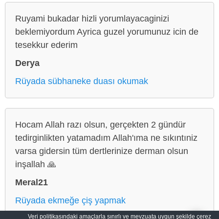
Ruyami bukadar hizli yorumlayacaginizi
beklemiyordum Ayrica guzel yorumunuz icin de
tesekkur ederim
Derya
Rüyada sübhaneke duası okumak
Hocam Allah razı olsun, gerçekten 2 gündür
tedirginlikten yatamadım Allah'ıma ne sıkıntıniz
varsa gidersin tüm dertlerinize derman olsun
inşallah 🙏
Meral21
Rüyada ekmeğe çiş yapmak
Veri politikasındaki amaçlarla sınırlı ve mevzuata uygun şekilde çerez