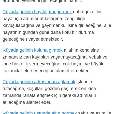
ardından yenilerini getireceğine inanılır.
Rüyada gelinin bayıldığını görmek
daha güzel bir
hayat için adımlar atılacağına, zenginliğe
kavuşulacağına ve gayrimenkul işine girileceğine, aile
hayatının günden güne daha kötü bir duruma
geleceğine rivayet etmektedir.
Rüyada gelinin koluna girmek
allah’ın kendisine
zamansız can kayıpları yaşatmayacağına, vebalı ve
ince hastalık vermeyeceğine, çok hayırlı ve büyük
kazançlar elde edeceğine alamet etmektedir.
Rüyada gelinin arkasından ağlamak
işlerinin
tutacağına, koşulları gözden geçirerek en kısa
zamanda rahata erişmek için gerekli adımların
atılacağına alamet eder.
Rüyada gelinin üstünde altın görmek
sabır ve azim ile