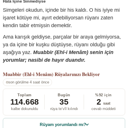
Hâlâ İçine Sinmediyse
Simgeleri okudun, içinde bir his kaldı. O his iyiye mi
işaret kötüye mi, ayırt edebiliyorsan rüyanı zaten
kendin tabir etmişsin demektir.
Ama karışık geldiyse, parçalar bir araya gelmiyorsa,
ya da içine bir kuşku düştüyse, rüyanı olduğu gibi
aşağıya yaz.
Muabbir (Ehl-i Menâm) senin için
yorumlar; nasibi de hayır duandır.
Muabbir (Ehl-i Menâm)
Rüyalarınızı Bekliyor
son görülme 4 saat önce
Toplam
Bugün
%92 için
114.668
35
2
saat
kalbe dokunuldu
rüya te’vîl kılındı
cevab müddeti
Rüyam yorumlandı mı?