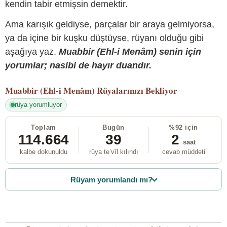
kendin tabir etmişsin demektir.
Ama karışık geldiyse, parçalar bir araya gelmiyorsa,
ya da içine bir kuşku düştüyse, rüyanı olduğu gibi
aşağıya yaz.
Muabbir (Ehl-i Menâm) senin için
yorumlar; nasibi de hayır duandır.
Muabbir (Ehl-i Menâm)
Rüyalarınızı Bekliyor
rüya yorumluyor
Toplam
Bugün
%92 için
114.664
39
2
saat
kalbe dokunuldu
rüya te’vîl kılındı
cevab müddeti
Rüyam yorumlandı mı?