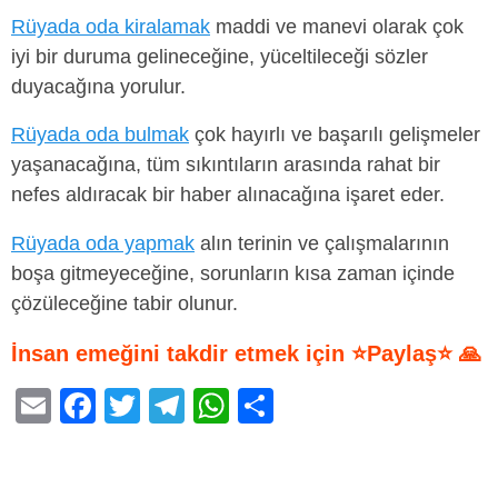
Rüyada oda kiralamak
maddi ve manevi olarak çok
iyi bir duruma gelineceğine, yüceltileceği sözler
duyacağına yorulur.
Rüyada oda bulmak
çok hayırlı ve başarılı gelişmeler
yaşanacağına, tüm sıkıntıların arasında rahat bir
nefes aldıracak bir haber alınacağına işaret eder.
Rüyada oda yapmak
alın terinin ve çalışmalarının
boşa gitmeyeceğine, sorunların kısa zaman içinde
çözüleceğine tabir olunur.
İnsan emeğini takdir etmek için ⭐Paylaş⭐ 🙏
E
F
T
T
W
S
m
a
wi
el
h
h
ail
c
tt
e
at
ar