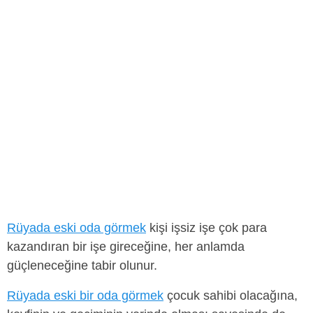
Rüyada eski oda görmek
kişi işsiz işe çok para
kazandıran bir işe gireceğine, her anlamda
güçleneceğine tabir olunur.
Rüyada eski bir oda görmek
çocuk sahibi olacağına,