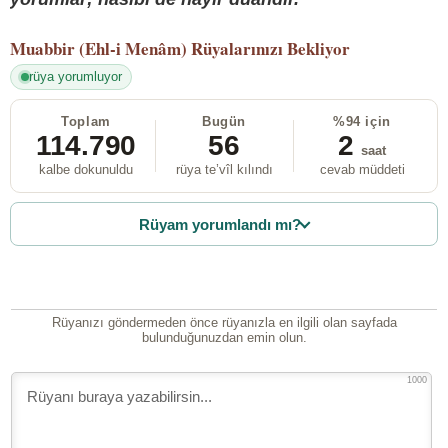
Muabbir (Ehl-i Menâm)
Rüyalarınızı Bekliyor
rüya yorumluyor
Toplam
Bugün
%94 için
114.790
56
2
saat
kalbe dokunuldu
rüya te’vîl kılındı
cevab müddeti
Rüyam yorumlandı mı?
Rüyanızı göndermeden önce rüyanızla en ilgili olan sayfada
bulunduğunuzdan emin olun.
1000