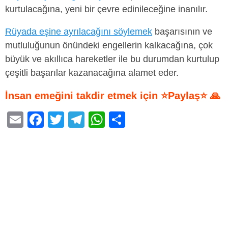
kurtulacağına, yeni bir çevre edinileceğine inanılır.
Rüyada eşine ayrılacağını söylemek
başarısının ve
mutluluğunun önündeki engellerin kalkacağına, çok
büyük ve akıllıca hareketler ile bu durumdan kurtulup
çeşitli başarılar kazanacağına alamet eder.
İnsan emeğini takdir etmek için ⭐Paylaş⭐ 🙏
E
F
T
T
W
S
m
a
wi
el
h
h
ail
c
tt
e
at
ar
e
er
gr
s
e
b
a
A
o
m
p
o
p