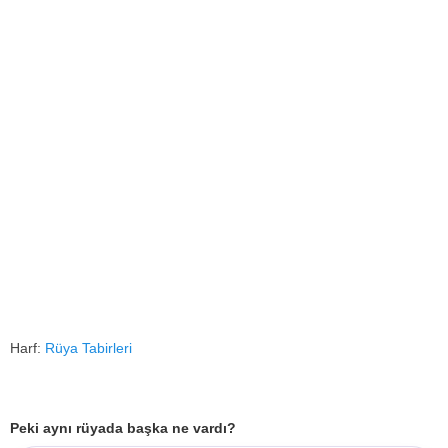
Harf:
Rüya Tabirleri
Peki aynı rüyada başka ne vardı?