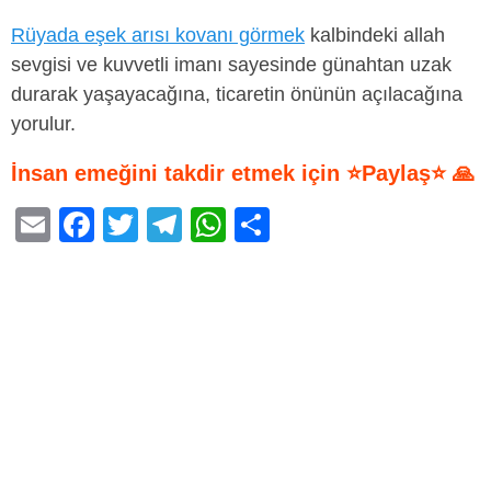
Rüyada eşek arısı kovanı görmek
kalbindeki allah
sevgisi ve kuvvetli imanı sayesinde günahtan uzak
durarak yaşayacağına, ticaretin önünün açılacağına
yorulur.
İnsan emeğini takdir etmek için ⭐Paylaş⭐ 🙏
E
F
T
T
W
S
m
a
wi
el
h
h
ail
c
tt
e
at
ar
e
er
gr
s
e
b
a
A
o
m
p
o
p
k