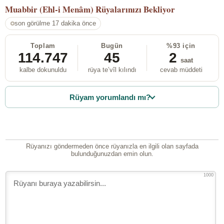
Muabbir (Ehl-i Menâm)
Rüyalarınızı Bekliyor
son görülme 17 dakika önce
Toplam
Bugün
%93 için
114.747
45
2
saat
kalbe dokunuldu
rüya te’vîl kılındı
cevab müddeti
Rüyam yorumlandı mı?
Rüyanızı göndermeden önce rüyanızla en ilgili olan sayfada
bulunduğunuzdan emin olun.
1000