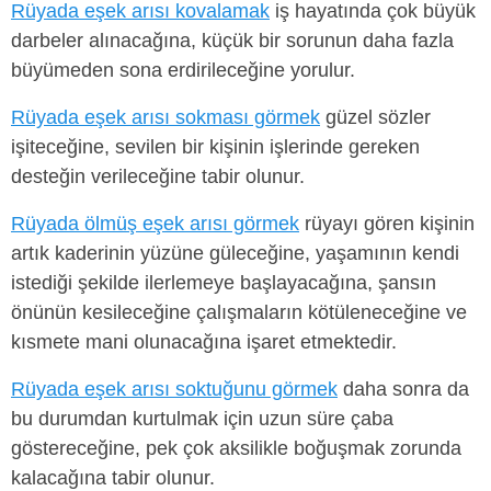
Rüyada eşek arısı kovalamak
iş hayatında çok büyük
darbeler alınacağına, küçük bir sorunun daha fazla
büyümeden sona erdirileceğine yorulur.
Rüyada eşek arısı sokması görmek
güzel sözler
işiteceğine, sevilen bir kişinin işlerinde gereken
desteğin verileceğine tabir olunur.
Rüyada ölmüş eşek arısı görmek
rüyayı gören kişinin
artık kaderinin yüzüne güleceğine, yaşamının kendi
istediği şekilde ilerlemeye başlayacağına, şansın
önünün kesileceğine çalışmaların kötüleneceğine ve
kısmete mani olunacağına işaret etmektedir.
Rüyada eşek arısı soktuğunu görmek
daha sonra da
bu durumdan kurtulmak için uzun süre çaba
göstereceğine, pek çok aksilikle boğuşmak zorunda
kalacağına tabir olunur.