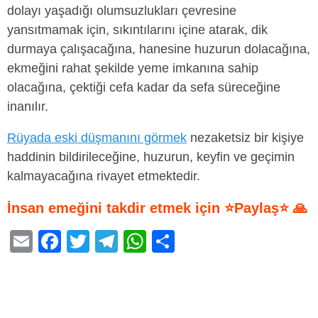
dolayı yaşadığı olumsuzlukları çevresine
yansıtmamak için, sıkıntılarını içine atarak, dik
durmaya çalışacağına, hanesine huzurun dolacağına,
ekmeğini rahat şekilde yeme imkanına sahip
olacağına, çektiği cefa kadar da sefa süreceğine
inanılır.
Rüyada eski düşmanını görmek
nezaketsiz bir kişiye
haddinin bildirileceğine, huzurun, keyfin ve geçimin
kalmayacağına rivayet etmektedir.
İnsan emeğini takdir etmek için ⭐Paylaş⭐ 🙏
E
F
T
T
W
S
m
a
wi
el
h
h
ail
c
tt
e
at
ar
e
er
gr
s
e