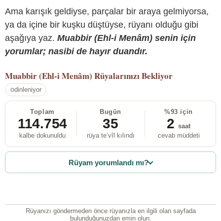
Ama karışık geldiyse, parçalar bir araya gelmiyorsa,
ya da içine bir kuşku düştüyse, rüyanı olduğu gibi
aşağıya yaz.
Muabbir (Ehl-i Menâm) senin için
yorumlar; nasibi de hayır duandır.
Muabbir (Ehl-i Menâm)
Rüyalarınızı Bekliyor
dinleniyor
Toplam
Bugün
%93 için
114.754
35
2
saat
kalbe dokunuldu
rüya te’vîl kılındı
cevab müddeti
Rüyam yorumlandı mı?
Rüyanızı göndermeden önce rüyanızla en ilgili olan sayfada
bulunduğunuzdan emin olun.