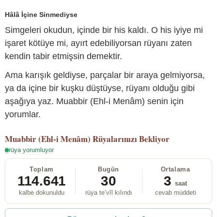
Hâlâ İçine Sinmediyse
Simgeleri okudun, içinde bir his kaldı. O his iyiye mi
işaret kötüye mi, ayırt edebiliyorsan rüyanı zaten
kendin tabir etmişsin demektir.
Ama karışık geldiyse, parçalar bir araya gelmiyorsa,
ya da içine bir kuşku düştüyse, rüyanı olduğu gibi
aşağıya yaz. Muabbir (Ehl-i Menâm) senin için
yorumlar.
Muabbir (Ehl-i Menâm)
Rüyalarınızı Bekliyor
rüya yorumluyor
Toplam
Bugün
Ortalama
114.641
30
3
saat
kalbe dokunuldu
rüya te’vîl kılındı
cevab müddeti