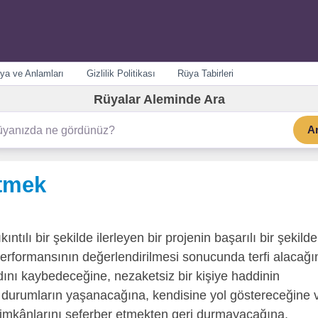
ya ve Anlamları
Gizlilik Politikası
Rüya Tabirleri
Rüyalar Aleminde Ara
A
etmek
ıntılı bir şekilde ilerleyen bir projenin başarılı bir şekilde
 performansının değerlendirilmesi sonucunda terfi alacağı
dını kaybedeceğine, nezaketsiz bir kişiye haddinin
tsız durumların yaşanacağına, kendisine yol göstereceğine 
in imkânlarını seferber etmekten geri durmayacağına,