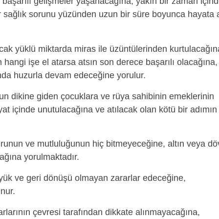
e başarılı gelişmeler yaşanacağına, yakın bir zaman için
ir sağlık sorunu yüzünden uzun bir süre boyunca hayata 
cak yüklü miktarda miras ile üzüntülerinden kurtulacağın
 hangi işe el atarsa atsın son derece başarılı olacağına,
unda huzurla devam edeceğine yorulur.
n dikine giden çocuklara ve rüya sahibinin emeklerinin
at içinde unutulacağına ve atılacak olan kötü bir adımın
urunun ve mutluluğunun hiç bitmeyeceğine, altın veya dö
cağına yorulmaktadır.
ük ve geri dönüşü olmayan zararlar edeceğine,
nur.
rlarının çevresi tarafından dikkate alınmayacağına,