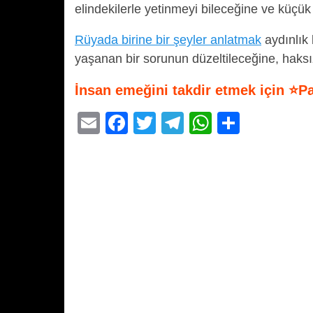
elindekilerle yetinmeyi bileceğine ve küçük 
Rüyada birine bir şeyler anlatmak
aydınlık 
yaşanan bir sorunun düzeltileceğine, haksızl
İnsan emeğini takdir etmek için ⭐P
E
F
T
T
W
S
m
a
wi
el
h
h
ail
c
tt
e
at
ar
e
er
gr
s
e
b
a
A
o
m
p
o
p
k