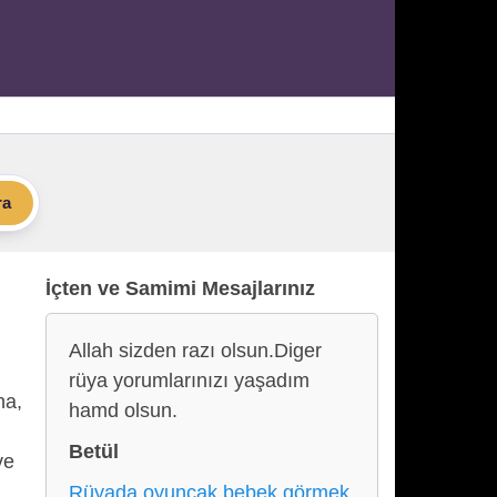
ra
İçten ve Samimi Mesajlarınız
Allah sizden razı olsun.Diger
rüya yorumlarınızı yaşadım
na,
hamd olsun.
Betül
ve
Rüyada oyuncak bebek görmek