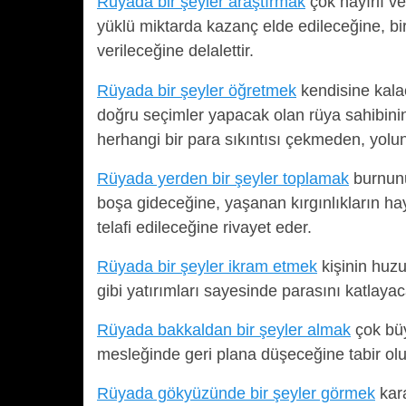
Rüyada bir şeyler araştırmak
çok hayırlı v
yüklü miktarda kazanç elde edileceğine, b
verileceğine delalettir.
Rüyada bir şeyler öğretmek
kendisine kala
doğru seçimler yapacak olan rüya sahibinin
herhangi bir para sıkıntısı çekmeden, yol
Rüyada yerden bir şeyler toplamak
burnunu
boşa gideceğine, yaşanan kırgınlıkların hay
telafi edileceğine rivayet eder.
Rüyada bir şeyler ikram etmek
kişinin huz
gibi yatırımları sayesinde parasını katlaya
Rüyada bakkaldan bir şeyler almak
çok büy
mesleğinde geri plana düşeceğine tabir olu
Rüyada gökyüzünde bir şeyler görmek
kara