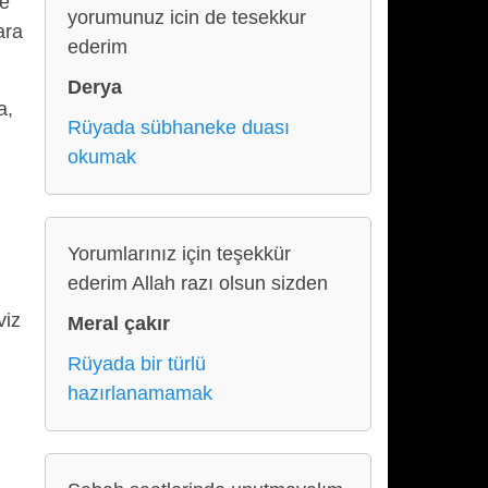
de
yorumunuz icin de tesekkur
ara
ederim
Derya
a,
Rüyada sübhaneke duası
okumak
Yorumlarınız için teşekkür
ederim Allah razı olsun sizden
viz
Meral çakır
Rüyada bir türlü
hazırlanamamak