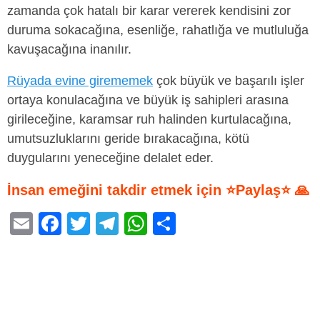
zamanda çok hatalı bir karar vererek kendisini zor
duruma sokacağına, esenliğe, rahatlığa ve mutluluğa
kavuşacağına inanılır.
Rüyada evine girememek
çok büyük ve başarılı işler
ortaya konulacağına ve büyük iş sahipleri arasına
girileceğine, karamsar ruh halinden kurtulacağına,
umutsuzluklarını geride bırakacağına, kötü
duygularını yeneceğine delalet eder.
İnsan emeğini takdir etmek için ⭐Paylaş⭐ 🙏
E
F
T
T
W
S
m
a
wi
el
h
h
ail
c
tt
e
at
ar
e
er
gr
s
e
b
a
A