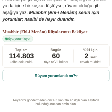
ya da içine bir kuşku düştüyse, rüyanı olduğu gibi
aşağıya yaz.
Muabbir (Ehl-i Menâm) senin için
yorumlar; nasibi de hayır duandır.
Muabbir (Ehl-i Menâm)
Rüyalarınızı Bekliyor
rüya yorumluyor
Toplam
Bugün
%94 için
114.803
60
2
saat
kalbe dokunuldu
rüya te’vîl kılındı
cevab müddeti
Rüyam yorumlandı mı?
Rüyanızı göndermeden önce rüyanızla en ilgili olan sayfada
bulunduğunuzdan emin olun.