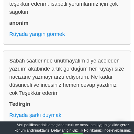
teşekkür ederim, isabetli yorumlarınız için çok
sagolun
anonim
Rüyada yangın görmek
Sabah saatlerinde unutmayalım diye aceleden
yazdım akabinde artık gördüğüm her rüyayı size
nacizane yazmayı arzu ediyorum. Ne kadar
düşünceli ve incesiniz hemen cevap yazdınız
çok Teşekkür ederim
Tedirgin
Rüyada şarkı duymak
Veri politikasındaki amaçlarla sınırlı ve mevzuata uygun şekilde çerez
konumlandırmaktayız. Detaylar için Gizlilik Politikamızı inceleyebilirsiniz.