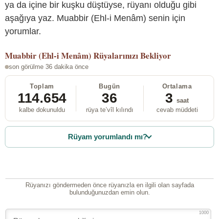
ya da içine bir kuşku düştüyse, rüyanı olduğu gibi
aşağıya yaz. Muabbir (Ehl-i Menâm) senin için
yorumlar.
Muabbir (Ehl-i Menâm)
Rüyalarınızı Bekliyor
son görülme 36 dakika önce
Toplam
Bugün
Ortalama
114.654
36
3
saat
kalbe dokunuldu
rüya te’vîl kılındı
cevab müddeti
Rüyam yorumlandı mı?
Rüyanızı göndermeden önce rüyanızla en ilgili olan sayfada
bulunduğunuzdan emin olun.
1000