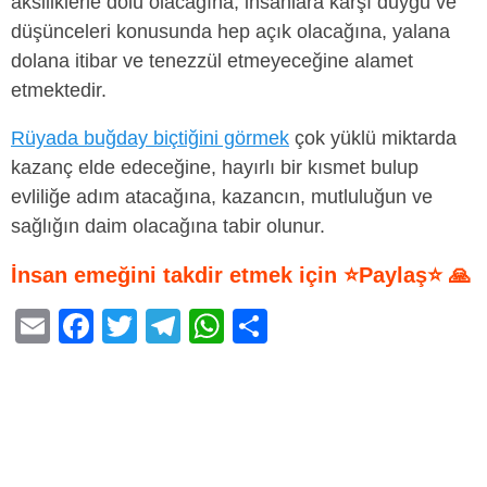
aksiliklerle dolu olacağına, insanlara karşı duygu ve
düşünceleri konusunda hep açık olacağına, yalana
dolana itibar ve tenezzül etmeyeceğine alamet
etmektedir.
Rüyada buğday biçtiğini görmek
çok yüklü miktarda
kazanç elde edeceğine, hayırlı bir kısmet bulup
evliliğe adım atacağına, kazancın, mutluluğun ve
sağlığın daim olacağına tabir olunur.
İnsan emeğini takdir etmek için ⭐Paylaş⭐ 🙏
E
F
T
T
W
S
m
a
wi
el
h
h
ail
c
tt
e
at
ar
e
er
gr
s
e
b
a
A