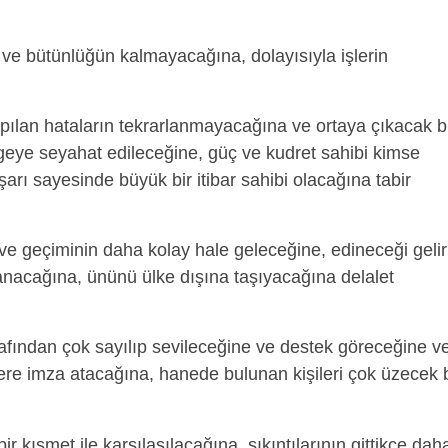
n ve bütünlüğün kalmayacağına, dolayısıyla işlerin
ılan hataların tekrarlanmayacağına ve ortaya çıkacak b
lgeye seyahat edileceğine, güç ve kudret sahibi kimse
arı sayesinde büyük bir itibar sahibi olacağına tabir
ve geçiminin daha kolay hale geleceğine, edineceği gelir
nacağına, ününü ülke dışına taşıyacağına delalet
afından çok sayılıp sevileceğine ve destek göreceğine v
işlere imza atacağına, hanede bulunan kişileri çok üzecek b
bir kısmet ile karşılaşılacağına, sıkıntılarının gittikçe dah