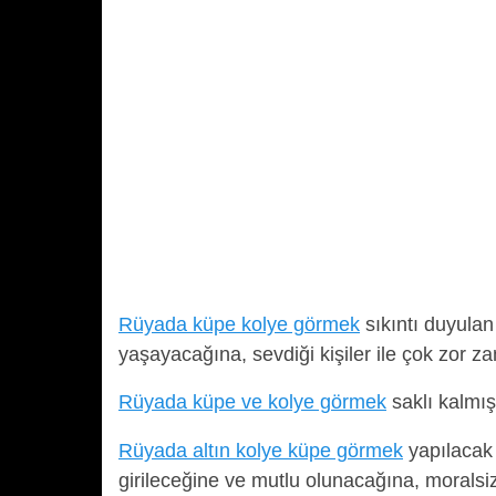
Rüyada küpe kolye görmek
sıkıntı duyulan
yaşayacağına, sevdiği kişiler ile çok zor za
Rüyada küpe ve kolye görmek
saklı kalmış
Rüyada altın kolye küpe görmek
yapılacak 
girileceğine ve mutlu olunacağına, moralsiz