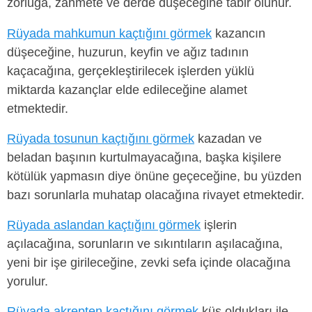
zorluğa, zahmete ve derde düşeceğine tabir olunur.
Rüyada mahkumun kaçtığını görmek
kazancın
düşeceğine, huzurun, keyfin ve ağız tadının
kaçacağına, gerçekleştirilecek işlerden yüklü
miktarda kazançlar elde edileceğine alamet
etmektedir.
Rüyada tosunun kaçtığını görmek
kazadan ve
beladan başının kurtulmayacağına, başka kişilere
kötülük yapmasın diye önüne geçeceğine, bu yüzden
bazı sorunlarla muhatap olacağına rivayet etmektedir.
Rüyada aslandan kaçtığını görmek
işlerin
açılacağına, sorunların ve sıkıntıların aşılacağına,
yeni bir işe girileceğine, zevki sefa içinde olacağına
yorulur.
Rüyada akrepten kaçtığını görmek
küs oldukları ile