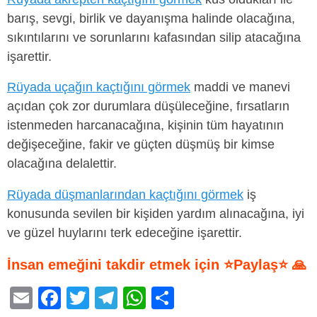
barış, sevgi, birlik ve dayanışma halinde olacağına,
sıkıntılarını ve sorunlarını kafasından silip atacağına
işarettir.
Rüyada uçağın kaçtığını görmek
maddi ve manevi
açıdan çok zor durumlara düşüleceğine, fırsatların
istenmeden harcanacağına, kişinin tüm hayatının
değişeceğine, fakir ve güçten düşmüş bir kimse
olacağına delalettir.
Rüyada düşmanlarından kaçtığını görmek
iş
konusunda sevilen bir kişiden yardım alınacağına, iyi
ve güzel huylarını terk edeceğine işarettir.
İnsan emeğini takdir etmek için ⭐Paylaş⭐ 🙏
E
F
T
T
W
S