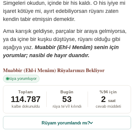
Simgeleri okudun, içinde bir his kaldı. O his iyiye mi
işaret kötüye mi, ayırt edebiliyorsan rüyanı zaten
kendin tabir etmişsin demektir.
Ama karışık geldiyse, parçalar bir araya gelmiyorsa,
ya da içine bir kuşku düştüyse, rüyanı olduğu gibi
aşağıya yaz.
Muabbir (Ehl-i Menâm) senin için
yorumlar; nasibi de hayır duandır.
Muabbir (Ehl-i Menâm)
Rüyalarınızı Bekliyor
rüya yorumluyor
Toplam
Bugün
%94 için
114.787
53
2
saat
kalbe dokunuldu
rüya te’vîl kılındı
cevab müddeti
Rüyam yorumlandı mı?