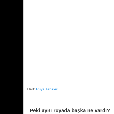
o
p
k
Harf:
Rüya Tabirleri
Peki aynı rüyada başka ne vardı?