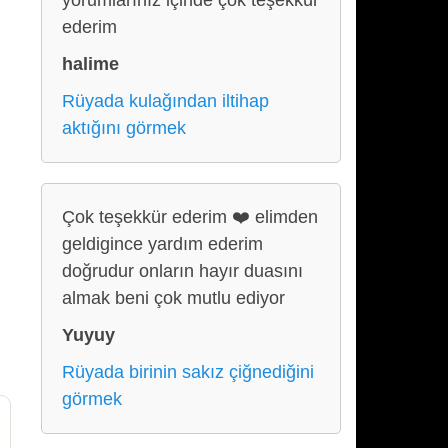
yorumlarınız içinde çok teşekkür
ederim
halime
Rüyada kulağından iltihap
aktığını görmek
Çok teşekkür ederim ❤️ elimden
geldigince yardım ederim
doğrudur onların hayır duasını
almak beni çok mutlu ediyor
Yuyuy
Rüyada birinin sakız çiğnediğini
görmek