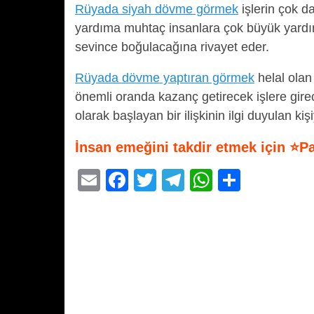
Rüyada siyah dövme görmek
işlerin çok da
yardıma muhtaç insanlara çok büyük yardı
sevince boğulacağına rivayet eder.
Rüyada dövme yaptıran görmek
helal olan
önemli oranda kazanç getirecek işlere girece
olarak başlayan bir ilişkinin ilgi duyulan kiş
İnsan emeğini takdir etmek için ⭐P
E
F
T
T
W
S
m
a
wi
el
h
h
ail
c
tt
e
at
ar
e
er
gr
s
e
b
a
A
o
m
p