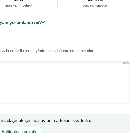
saat
rüya te’vîl kılındı
cevab müddeti
yam yorumlandı mı?
ızla en ilgili olan sayfada bulunduğunuzdan emin olun.
1000
a ulaşmak için bu sayfanın adresini kaydedin.
Bağlantıyı kopyala