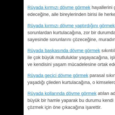
Rüyada kırmızı dövme görmek
hayallerini 
edeceğine, aile bireylerinden birisi ile herk
Rüyada kırmızı dövme yaptırdığını görmek
sorunlardan kurtulacağına, zor bir durumdan
sayesinde sorunlarını çözeceğine, muradına
Rüyada başkasında dövme görmek
sıkıntı
ile çok büyük mutluluklar yaşayacağına, iş
ve kendisini yaşam mücadelesine ortak ede
Rüyada geçici dövme görmek
parasal sıkın
yaşadığı çileden kurtulacağına, o kimseler
Rüyada kollarında dövme görmek
atılan ad
büyük bir hamle yaparak bu durumu kendi l
çözmek için öne çıkacağına işarettir.