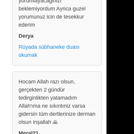
yorumlayacaginizi
beklemiyordum Ayrica guzel
e
yorumunuz icin de tesekkur
ederim
Derya
Rüyada sübhaneke duası
okumak
Hocam Allah razı olsun,
gerçekten 2 gündür
tedirginlikten yatamadım
Allah'ıma ne sıkıntıniz varsa
gidersin tüm dertlerinize derman
olsun inşallah 🙏
Meral21