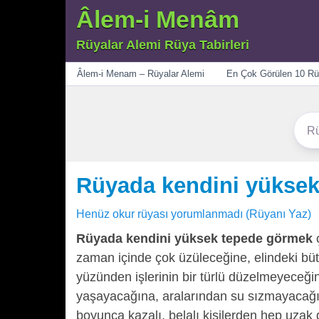
Âlem-i Menâm
Rüyalar Alemi Rüya Tabirleri
Menü
Âlem-i Menam – Rüyalar Alemi
En Çok Görülen 10 Rü
Rüyada kendini yükse
Henüz okur rüyası yorumlanmadı (Rüyanı Yaz)
Rüyada kendini yüksek tepede görmek
ç
zaman içinde çok üzüleceğine, elindeki bü
yüzünden işlerinin bir türlü düzelmeyeceği
yaşayacağına, aralarından su sızmayacağın
boyunca kazalı, belalı kişilerden hep uzak