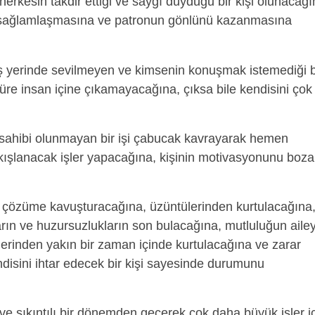
herkesin takdir ettiği ve saygı duyduğu bir kişi olunacağı
inin sağlamlaşmasına ve patronun gönlünü kazanmasına
ş yerinde sevilmeyen ve kimsenin konuşmak istemediği b
üre insan içine çıkamayacağına, çıksa bile kendisini çok
 sahibi olunmayan bir işi çabucak kavrayarak hemen
lkışlanacak işler yapacağına, kişinin motivasyonunu boz
 çözüme kavuşturacağına, üzüntülerinden kurtulacağına
ların ve huzursuzlukların son bulacağına, mutluluğun aile
erinden yakın bir zaman içinde kurtulacağına ve zarar
disini ihtar edecek bir kişi sayesinde durumunu
ve sıkıntılı bir dönemden geçerek çok daha büyük işler i