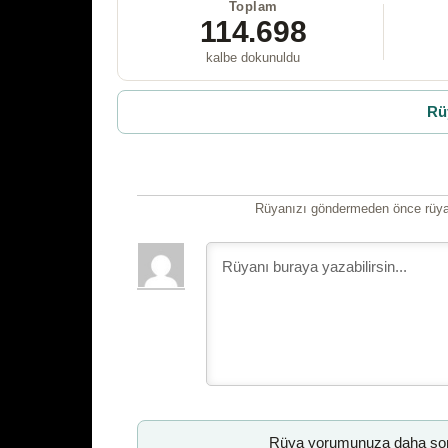
Toplam
114.698
kalbe dokunuldu
Rü
Rüyanızı göndermeden önce rüyan
Rüya yorumunuza daha sonr