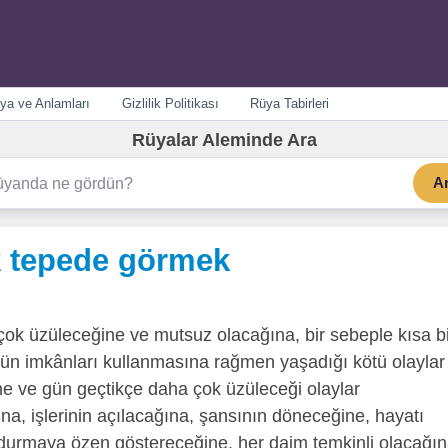
ya ve Anlamları
Gizlilik Politikası
Rüya Tabirleri
Rüyalar Aleminde Ara
A
k tepede görmek
ok üzüleceğine ve mutsuz olacağına, bir sebeple kısa bi
tün imkânları kullanmasına rağmen yaşadığı kötü olaylar
ne ve gün geçtikçe daha çok üzüleceği olaylar
a, işlerinin açılacağına, şansının döneceğine, hayatı
 durmaya özen göstereceğine, her daim temkinli olacağın