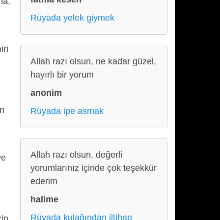
na,
Rüyada yelek giymek
iri
Allah razı olsun, ne kadar güzel,
hayırlı bir yorum
anonim
an
Rüyada ipe asmak
,
Allah razı olsun, değerli
ye
yorumlarınız içinde çok teşekkür
ederim
halime
Rüyada kulağından iltihap
çin