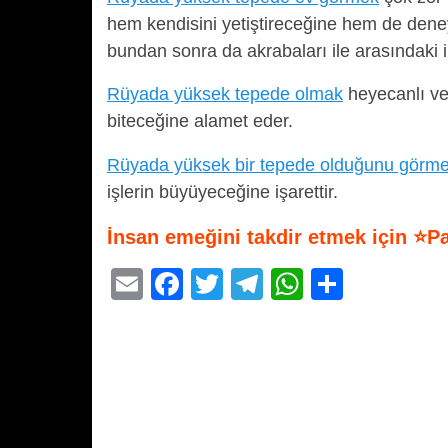
hem kendisini yetiştireceğine hem de deney
bundan sonra da akrabaları ile arasındaki 
Rüyada yüksek tepede olmak
heyecanlı ve 
biteceğine alamet eder.
Rüyada yüksek bir tepede olduğunu görm
işlerin büyüyeceğine işarettir.
İnsan emeğini takdir etmek için ⭐P
E
F
T
T
W
S
m
a
wi
el
h
h
ail
c
tt
e
at
ar
e
er
gr
s
e
b
a
A
o
m
p