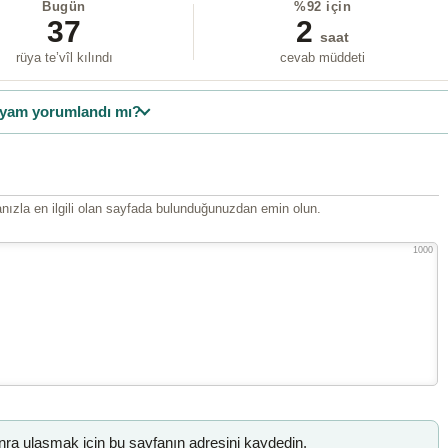
Bugün
%92 için
37
2
saat
rüya te’vîl kılındı
cevab müddeti
yam yorumlandı mı?
ızla en ilgili olan sayfada bulunduğunuzdan emin olun.
1000
a ulaşmak için bu sayfanın adresini kaydedin.