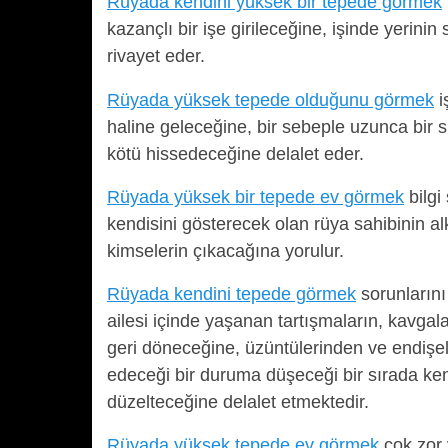
Rüyada kendini yüksek bir tepede görmek
kazançlı bir işe girileceğine, işinde yer
rivayet eder.
Rüyada yüksek tepede olduğunu görmek
i
haline geleceğine, bir sebeple uzunca bir s
kötü hissedeceğine delalet eder.
Rüyada yüksek bir tepede ev görmek
bilgi
kendisini gösterecek olan rüya sahibinin a
kimselerin çıkacağına yorulur.
Rüyada kendini tepede görmek
sorunlarını
ailesi içinde yaşanan tartışmaların, kavga
geri döneceğine, üzüntülerinden ve endişel
edeceği bir duruma düşeceği bir sırada ken
düzelteceğine delalet etmektedir.
Rüyada yüksek tepede ev görmek
çok zor 