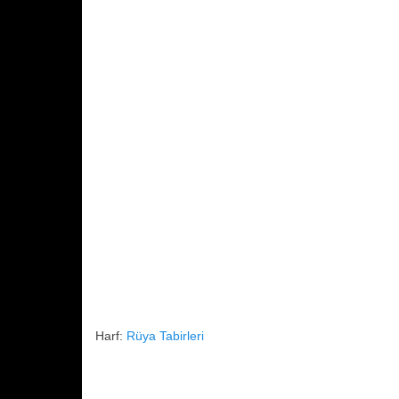
o
p
k
Harf:
Rüya Tabirleri