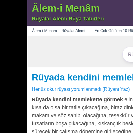
Âlem-i Menâm
Rüyalar Alemi Rüya Tabirleri
Menü
Âlem-i Menam – Rüyalar Alemi
En Çok Görülen 10 Rü
Rüyada kendini memle
Henüz okur rüyası yorumlanmadı (Rüyanı Yaz)
Rüyada kendini memlekette görmek
elin
kısa da olsa bir tatile çıkacağına, biraz di
makam ve söz sahibi olacağına, teşekkür ve
fırsatların boşa çıkacağına, kıskançlık bes
sürecek bir çalışma dönemine girileceğine,