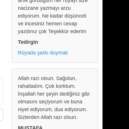
artık gördüğüm her rüyayı size
nacizane yazmayı arzu
ediyorum. Ne kadar düşünceli
ve incesiniz hemen cevap
yazdınız çok Teşekkür ederim
Tedirgin
Rüyada şarkı duymak
Allah razı olsun. Sağolun,
rahatladım. Çok korktum.
İnşallah her şeyin dediğiniz gibi
olmasını seçiyorum ve buna
niyet ediyorum, dua ediyorum.
Sizlerden Allah razı olsun.
MUSTAFA