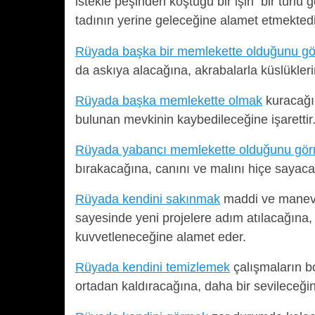
istekle peşinden koştuğu bir işin bir türl
tadının yerine geleceğine alamet etmektedi
Rüyada başka bir memlekette olduğunu g
da askıya alacağına, akrabalarla küslükleri
Rüyada başka memlekette olmak
kuracağı 
bulunan mevkinin kaybedileceğine işarettir
Rüyada yabancı memlekette olduğunu gö
bırakacağına, canını ve malını hiçe sayac
Rüyada kendini sakınmak
maddi ve manevi
sayesinde yeni projelere adım atılacağına,
kuvvetleneceğine alamet eder.
Rüyada kendini temizlemek
çalışmaların b
ortadan kaldıracağına, daha bir sevileceğin