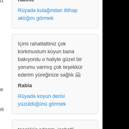
ız
Rüyada kulağından iltihap
aktığını görmek
ı
İçimi rahatlattiniz çok
korkmustum koyun bana
bakıyordu o haliyle güzel bir
yorumu varmış çok teşekkür
ederim yüreğinize sağlık 🤗
Rabia
da
Rüyada koyun derisi
yüzüldüğünü görmek
li