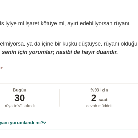
is iyiye mi işaret kötüye mi, ayırt edebiliyorsan rüyanı
gelmiyorsa, ya da içine bir kuşku düştüyse, rüyanı olduğu
senin için yorumlar; nasibi de hayır duandır.
or
Bugün
%93 için
30
2
saat
rüya te’vîl kılındı
cevab müddeti
yam yorumlandı mı?