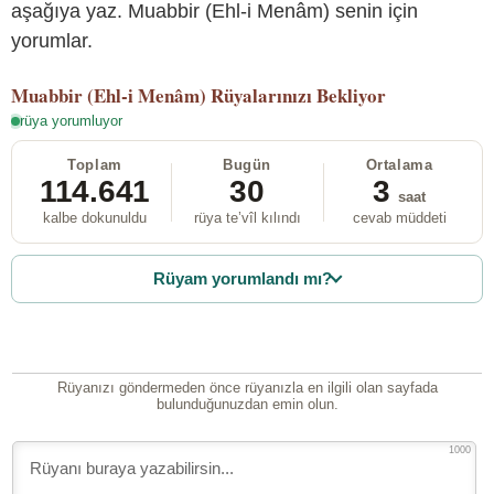
aşağıya yaz. Muabbir (Ehl-i Menâm) senin için
yorumlar.
Muabbir (Ehl-i Menâm)
Rüyalarınızı Bekliyor
rüya yorumluyor
Toplam
Bugün
Ortalama
114.641
30
3
saat
kalbe dokunuldu
rüya te’vîl kılındı
cevab müddeti
Rüyam yorumlandı mı?
Rüyanızı göndermeden önce rüyanızla en ilgili olan sayfada
bulunduğunuzdan emin olun.
1000