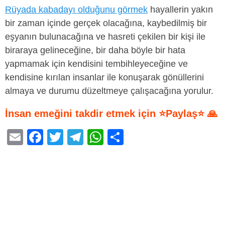
Rüyada kabadayı olduğunu görmek
hayallerin yakın
bir zaman içinde gerçek olacağına, kaybedilmiş bir
eşyanın bulunacağına ve hasreti çekilen bir kişi ile
biraraya gelineceğine, bir daha böyle bir hata
yapmamak için kendisini tembihleyeceğine ve
kendisine kırılan insanlar ile konuşarak gönüllerini
almaya ve durumu düzeltmeye çalışacağına yorulur.
İnsan emeğini takdir etmek için ⭐Paylaş⭐ 🙏
E
F
T
T
W
S
m
a
wi
el
h
h
ail
c
tt
e
at
ar
e
er
gr
s
e
b
a
A
o
m
p