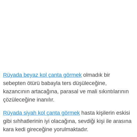
Rüyada beyaz kol çanta görmek
olmadık bir
sebepten ötürü babayla ters düşüleceğine,
kazancının artacağına, parasal ve mali sıkıntılarının
çözüleceğine inanılır.
Rüyada siyah kol çanta görmek
hasta kişilerin eskisi
gibi sıhhatlerinin iyi olacağına, sevdiği kişi ile arasına
kara kedi gireceğine yorulmaktadır.