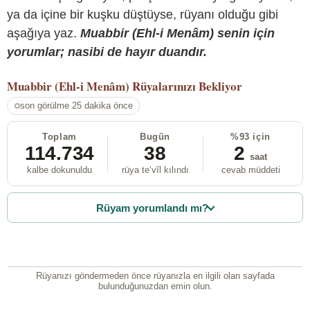
ya da içine bir kuşku düştüyse, rüyanı olduğu gibi
aşağıya yaz.
Muabbir (Ehl-i Menâm) senin için
yorumlar; nasibi de hayır duandır.
Muabbir (Ehl-i Menâm)
Rüyalarınızı Bekliyor
son görülme 25 dakika önce
Toplam
Bugün
%93 için
114.734
38
2
saat
kalbe dokunuldu
rüya te’vîl kılındı
cevab müddeti
Rüyam yorumlandı mı?
Rüyanızı göndermeden önce rüyanızla en ilgili olan sayfada
bulunduğunuzdan emin olun.