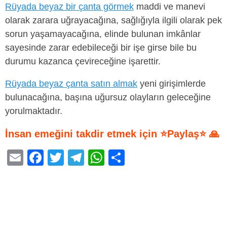
Rüyada beyaz bir çanta görmek
maddi ve manevi
olarak zarara uğrayacağına, sağlığıyla ilgili olarak pek
sorun yaşamayacağına, elinde bulunan imkânlar
sayesinde zarar edebileceği bir işe girse bile bu
durumu kazanca çevireceğine işarettir.
Rüyada beyaz çanta satın almak
yeni girişimlerde
bulunacağına, başına uğursuz olayların geleceğine
yorulmaktadır.
İnsan emeğini takdir etmek için ⭐Paylaş⭐ 🙏
E
F
T
T
W
S
m
a
wi
el
h
h
ail
c
tt
e
at
ar
e
er
gr
s
e
b
a
A