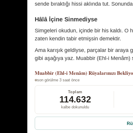
sende bıraktığı hissi aklında tut. Sonunda 
Hâlâ İçine Sinmediyse
Simgeleri okudun, içinde bir his kaldı. O h
zaten kendin tabir etmişsin demektir.
Ama karışık geldiyse, parçalar bir araya 
gibi aşağıya yaz. Muabbir (Ehl-i Menâm) s
Muabbir (Ehl-i Menâm)
Rüyalarınızı Bekliy
son görülme 3 saat önce
Toplam
114.632
kalbe dokunuldu
Rü