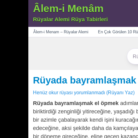
Âlem-i Menâm
Rüyalar Alemi Rüya Tabirleri
Menü
Âlem-i Menam – Rüyalar Alemi
En Çok Görülen 10 Rü
Rüyada bayramlaşmak
Henüz okur rüyası yorumlanmadı (Rüyanı Yaz)
Rüyada bayramlaşmak el öpmek
adımlar
biriktirdiği zenginliği yitireceğine, yaşadı
bir azimle çabalayarak kendi işini kuracağı
edeceğine, aksi şekilde daha da kamçılayac
bir döneme gireceğine, eline geçen kazanc