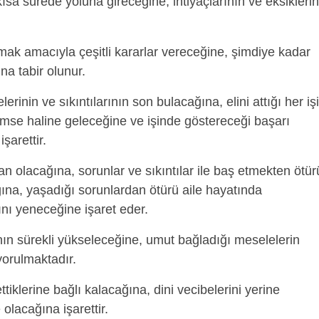
kısa sürede yoluna gireceğine, ihtiyaçlarının ve eksiklerin
mak amacıyla çeşitli kararlar vereceğine, şimdiye kadar
na tabir olunur.
erinin ve sıkıntılarının son bulacağına, elini attığı her işi
kimse haline geleceğine ve işinde göstereceği başarı
şarettir.
olacağına, sorunlar ve sıkıntılar ile baş etmekten ötür
ına, yaşadığı sorunlardan ötürü aile hayatında
nı yeneceğine işaret eder.
n sürekli yükseleceğine, umut bağladığı meselelerin
yorulmaktadır.
ttiklerine bağlı kalacağına, dini vecibelerini yerine
olacağına işarettir.