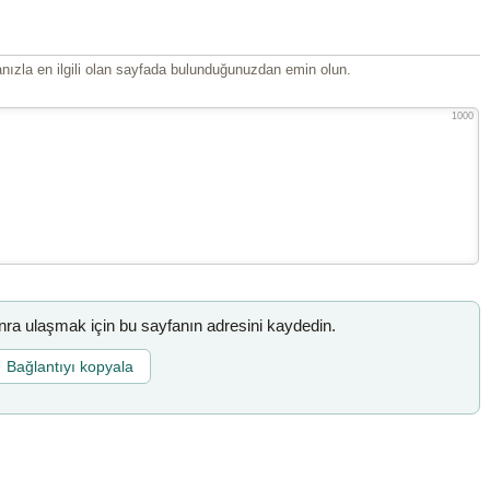
ızla en ilgili olan sayfada bulunduğunuzdan emin olun.
1000
a ulaşmak için bu sayfanın adresini kaydedin.
Bağlantıyı kopyala