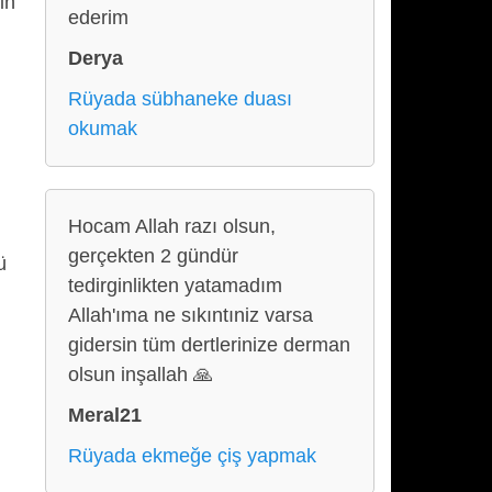
in
ederim
Derya
Rüyada sübhaneke duası
okumak
Hocam Allah razı olsun,
gerçekten 2 gündür
ü
tedirginlikten yatamadım
Allah'ıma ne sıkıntıniz varsa
gidersin tüm dertlerinize derman
olsun inşallah 🙏
Meral21
Rüyada ekmeğe çiş yapmak