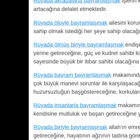
Rüyada akrabalarla bayramlaşmak
işlerin 
artacağına delalet etmektedir.
Rüyada ölüyle bayramlaşmak
ailesini koru
sahip olmak istediği her şeye sahip olacağı
Rüyada ölmüş biriyle bayramlaşmak
endişel
yerine getireceğine, güç ve kudret sahibi 
sayesinde büyük bir itibar sahibi olacağına i
Rüyada bayram bayramlaşmak
makamından 
çok büyük manevi sorunlar ile karşılaşacağ
huzursuzluğun başgöstereceğine, korkuları
Rüyada insanlarla bayramlaşmak
makamını
kendisine mutluluk ve başarı getireceğine 
Rüyada biriyle bayramlaşmak
allah’ın emre
getireceğine, hayatının ağzının tadına göre 