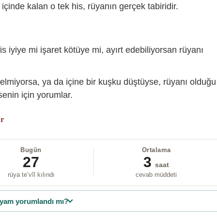
içinde kalan o tek his, rüyanın gerçek tabiridir.
is iyiye mi işaret kötüye mi, ayırt edebiliyorsan rüyanı
gelmiyorsa, ya da içine bir kuşku düştüyse, rüyanı olduğu
enin için yorumlar.
or
Bugün
Ortalama
27
3
saat
rüya te’vîl kılındı
cevab müddeti
yam yorumlandı mı?