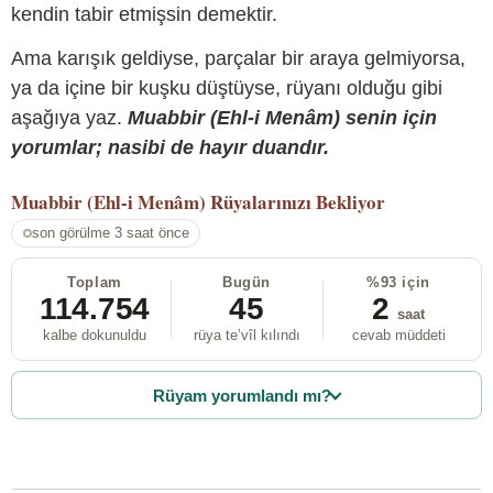
kendin tabir etmişsin demektir.
Ama karışık geldiyse, parçalar bir araya gelmiyorsa,
ya da içine bir kuşku düştüyse, rüyanı olduğu gibi
aşağıya yaz.
Muabbir (Ehl-i Menâm) senin için
yorumlar; nasibi de hayır duandır.
Muabbir (Ehl-i Menâm)
Rüyalarınızı Bekliyor
son görülme 3 saat önce
Toplam
Bugün
%93 için
114.754
45
2
saat
kalbe dokunuldu
rüya te’vîl kılındı
cevab müddeti
Rüyam yorumlandı mı?