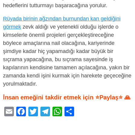
hedeflerini tutturmayı başaracağına yorulur.
Rüyada birinin ağzından burnundan kan geldiğini
görmek
zevk aldığı ve yetenekli olduğu işlerde o
kimselerle önemli projeleri gerçekleştireceğine
böylece amaçlarına nail olacağına, kariyerinde
şimdiye kadar hiç yapamadığı kadar büyük bir
sıçrama yapacağına, bu sıçrama sayesinde iş
kapılarının kendisine tamamen açılacağına, yakın bir
zamanda kendi işini kurmak için harekete geçeceğine
yorulmaktadır.
İnsan emeğini takdir etmek için ⭐Paylaş⭐ 🙏
E
F
T
T
W
S
m
a
wi
el
h
h
ail
c
tt
e
at
ar