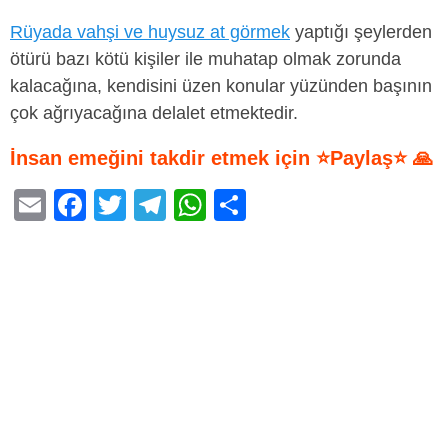
Rüyada vahşi ve huysuz at görmek
yaptığı şeylerden
ötürü bazı kötü kişiler ile muhatap olmak zorunda
kalacağına, kendisini üzen konular yüzünden başının
çok ağrıyacağına delalet etmektedir.
İnsan emeğini takdir etmek için ⭐Paylaş⭐ 🙏
E
F
T
T
W
S
m
a
wi
el
h
h
ail
c
tt
e
at
ar
e
er
gr
s
e
b
a
A
o
m
p
o
p
k