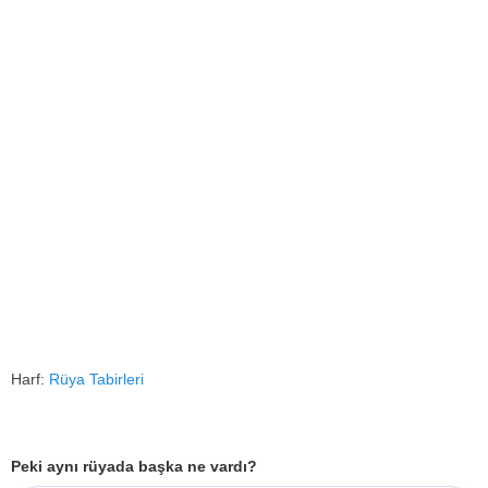
Harf:
Rüya Tabirleri
Peki aynı rüyada başka ne vardı?