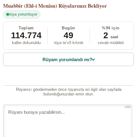
Muabbir (Ehl-i Menâm)
Rüyalarınızı Bekliyor
rüya yorumluyor
Toplam
Bugün
%94 için
114.774
49
2
saat
kalbe dokunuldu
rüya te’vîl kılındı
cevab müddeti
Rüyam yorumlandı mı?
Rüyanızı göndermeden önce rüyanızla en ilgili olan sayfada
bulunduğunuzdan emin olun.
1000