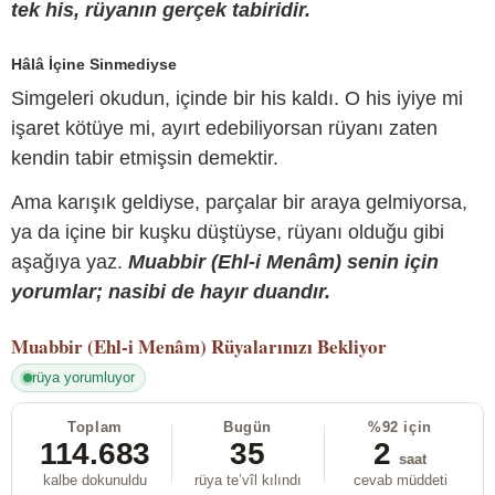
tek his, rüyanın gerçek tabiridir.
Hâlâ İçine Sinmediyse
Simgeleri okudun, içinde bir his kaldı. O his iyiye mi
işaret kötüye mi, ayırt edebiliyorsan rüyanı zaten
kendin tabir etmişsin demektir.
Ama karışık geldiyse, parçalar bir araya gelmiyorsa,
ya da içine bir kuşku düştüyse, rüyanı olduğu gibi
aşağıya yaz.
Muabbir (Ehl-i Menâm) senin için
yorumlar; nasibi de hayır duandır.
Muabbir (Ehl-i Menâm)
Rüyalarınızı Bekliyor
rüya yorumluyor
Toplam
Bugün
%92 için
114.683
35
2
saat
kalbe dokunuldu
rüya te’vîl kılındı
cevab müddeti