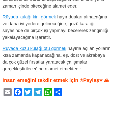
zaman içinde biteceğine alamet eder.
Rüyada kulağı kirli görmek
hayır duaları alınacağına
ve daha iyi yerlere gelineceğine, gözü karalığı
sayesinde de birçok işi yapmayı becererek zenginliği
yakalayacağına işarettir.
Rüyada kuzu kulağı otu görmek
hayırla açılan yolların
kısa zamanda kapanacağına, eş, dost ve akrabaya
da çok güzel fırsatlar yaratacak çalışmalar
gerçekleştirileceğine alamet etmektedir.
İnsan emeğini takdir etmek için ⭐Paylaş⭐ 🙏
E
F
T
T
W
S
m
a
wi
el
h
h
ail
c
tt
e
at
ar