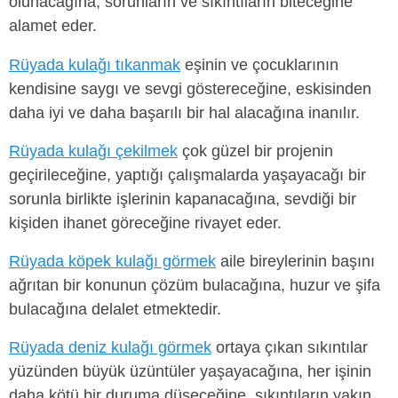
olunacağına, sorunların ve sıkıntıların biteceğine
alamet eder.
Rüyada kulağı tıkanmak
eşinin ve çocuklarının
kendisine saygı ve sevgi göstereceğine, eskisinden
daha iyi ve daha başarılı bir hal alacağına inanılır.
Rüyada kulağı çekilmek
çok güzel bir projenin
geçirileceğine, yaptığı çalışmalarda yaşayacağı bir
sorunla birlikte işlerinin kapanacağına, sevdiği bir
kişiden ihanet göreceğine rivayet eder.
Rüyada köpek kulağı görmek
aile bireylerinin başını
ağrıtan bir konunun çözüm bulacağına, huzur ve şifa
bulacağına delalet etmektedir.
Rüyada deniz kulağı görmek
ortaya çıkan sıkıntılar
yüzünden büyük üzüntüler yaşayacağına, her işinin
daha kötü bir duruma düşeceğine, sıkıntıların yakın