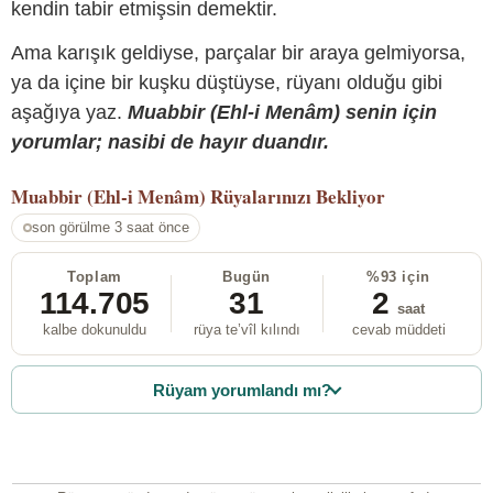
kendin tabir etmişsin demektir.
Ama karışık geldiyse, parçalar bir araya gelmiyorsa,
ya da içine bir kuşku düştüyse, rüyanı olduğu gibi
aşağıya yaz.
Muabbir (Ehl-i Menâm) senin için
yorumlar; nasibi de hayır duandır.
Muabbir (Ehl-i Menâm)
Rüyalarınızı Bekliyor
son görülme 3 saat önce
Toplam
Bugün
%93 için
114.705
31
2
saat
kalbe dokunuldu
rüya te’vîl kılındı
cevab müddeti
Rüyam yorumlandı mı?