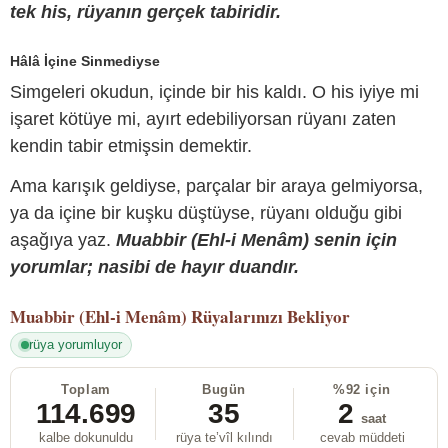
tek his, rüyanın gerçek tabiridir.
Hâlâ İçine Sinmediyse
Simgeleri okudun, içinde bir his kaldı. O his iyiye mi
işaret kötüye mi, ayırt edebiliyorsan rüyanı zaten
kendin tabir etmişsin demektir.
Ama karışık geldiyse, parçalar bir araya gelmiyorsa,
ya da içine bir kuşku düştüyse, rüyanı olduğu gibi
aşağıya yaz.
Muabbir (Ehl-i Menâm) senin için
yorumlar; nasibi de hayır duandır.
Muabbir (Ehl-i Menâm)
Rüyalarınızı Bekliyor
rüya yorumluyor
Toplam
Bugün
%92 için
114.699
35
2
saat
kalbe dokunuldu
rüya te’vîl kılındı
cevab müddeti