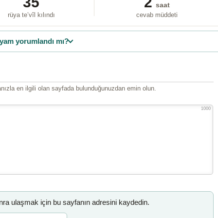
35
2
saat
rüya te’vîl kılındı
cevab müddeti
yam yorumlandı mı?
ızla en ilgili olan sayfada bulunduğunuzdan emin olun.
1000
a ulaşmak için bu sayfanın adresini kaydedin.