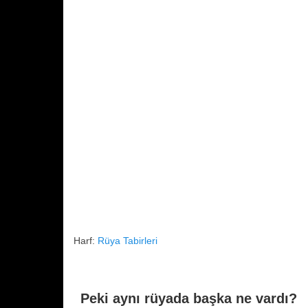
o
p
k
Harf:
Rüya Tabirleri
Peki aynı rüyada başka ne vardı?