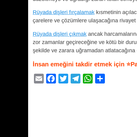
Rüyada dişleri fırçalamak
kısmetinin açılac
çarelere ve çözümlere ulaşacağına rivayet 
Rüyada dişleri çıkmak
ancak harcamalarına 
zor zamanlar geçireceğine ve kötü bir duru
şekilde ve zarara uğramadan atlatacağına d
İnsan emeğini takdir etmek için ⭐P
E
F
T
T
W
S
m
a
wi
el
h
h
ail
c
tt
e
at
ar
e
er
gr
s
e
b
a
A
o
m
p