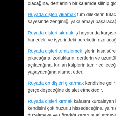
olacağına, dertlerinin bir kalemde silinip gi
Rüyada dişleri yıkamak
tüm dileklerin tuta
sayesinde zenginliği yakalamayı başaracağ
Rüyada dişleri sıkmak
iş hayatında karşısın
hanedeki ve işyerindeki bereketin azalacağı
Rüyada dişleri temizlemek
işlerin kısa sür
çıkacağına, zorlukların, dertlerin ve üzüntü
açılacağına, kırılan kalplerin tamir edilece
yaşayacağına alamet eder.
Rüyada ön dişleri çıkarmak
kendisine gelir 
gerçekleşeceğine delalet etmektedir.
Rüyada dişleri kırmak
kafasını kurcalayan b
kendisini çok huzurlu hissedeceğine, yalnız
düzeltmeye ve uğradığı zararı telafi etmeye