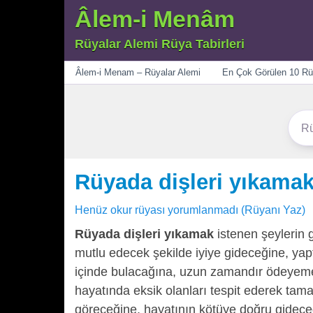
Âlem-i Menâm
Rüyalar Alemi Rüya Tabirleri
Menü
Âlem-i Menam – Rüyalar Alemi
En Çok Görülen 10 Rü
Rüyada dişleri yıkama
Henüz okur rüyası yorumlanmadı (Rüyanı Yaz)
Rüyada dişleri yıkamak
istenen şeylerin g
mutlu edecek şekilde iyiye gideceğine, yap
içinde bulacağına, uzun zamandır ödeyemedi
hayatında eksik olanları tespit ederek tam
göreceğine, hayatının kötüye doğru gideceği