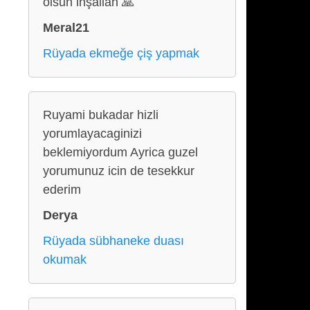
olsun inşallah 🙏
Meral21
Rüyada ekmeğe çiş yapmak
Ruyami bukadar hizli
yorumlayacaginizi
beklemiyordum Ayrica guzel
yorumunuz icin de tesekkur
ederim
Derya
Rüyada sübhaneke duası
okumak